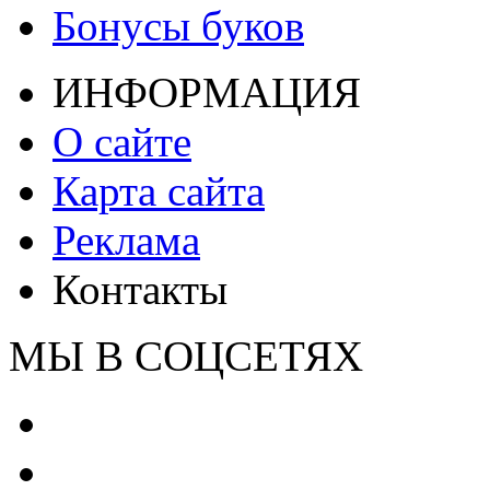
Бонусы буков
ИНФОРМАЦИЯ
О сайте
Карта сайта
Реклама
Контакты
МЫ В СОЦСЕТЯХ