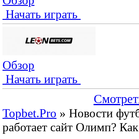
Обзор
Начать играть
Обзор
Начать играть
Смотрет
Topbet.Pro
»
Новости футб
работает сайт Олимп? Как