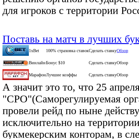
для игроков с территории Ро
Поставь на матч в лучших бу
1xBet
100% страховка ставок
Сделать ставку
Обзор
Винлайн
Бонус $10
Сделать ставку
Обзор
Марафон
Лучшие коэффы
Сделать ставку
Обзор
А значит это то, что 25 апрел
"СРО"(Саморегулируемая орг
провели рейд по ныне дейс
исключительно на территории
букмекерским конторам, в сл