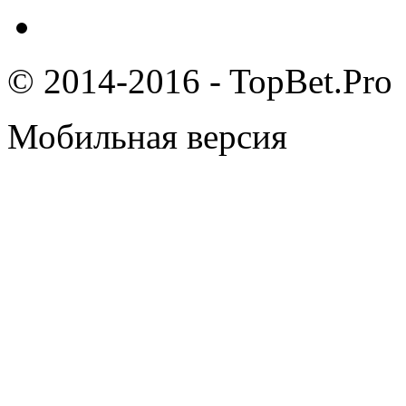
© 2014-2016 - TopBet.Pro
Мобильная версия