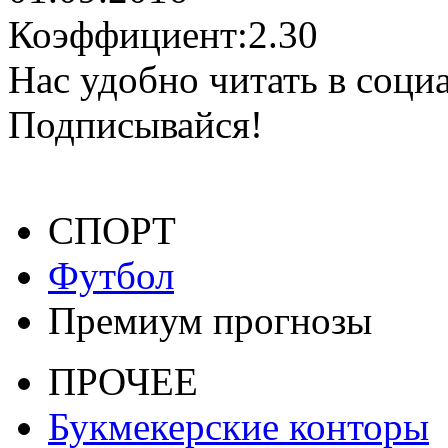
Коэффициент:
2.30
Нас удобно читать в соци
Подписывайся!
СПОРТ
Футбол
Премиум прогнозы
ПРОЧЕЕ
Букмекерские конторы