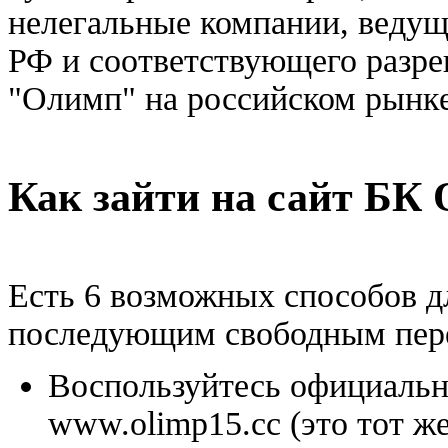
нелегальные компании, ведущ
РФ и соответствующего разр
"Олимп" на российском рынке
Как зайти на сайт БК
Есть 6 возможных способов дл
последующим свободным пер
Воспользуйтесь официаль
www.olimp15.cc (это тот ж