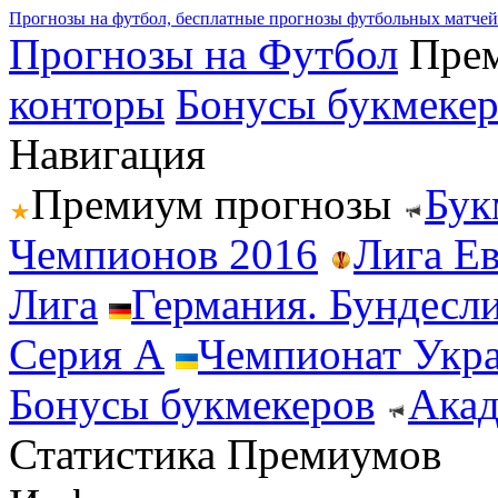
Прогнозы на футбол, бесплатные прогнозы футбольных матчей
Прогнозы на Футбол
Пре
конторы
Бонусы букмеке
Навигация
Премиум прогнозы
Бук
Чемпионов 2016
Лига Е
Лига
Германия. Бундесл
Серия А
Чемпионат Укр
Бонусы букмекеров
Акад
Статистика Премиумов