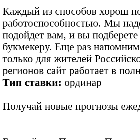
Каждый из способов хорош по
работоспособностью. Мы наде
подойдет вам, и вы подберет
букмекеру. Еще раз напомним,
только для жителей Российск
регионов сайт работает в по
Тип ставки:
ординар
Получай новые прогнозы еже