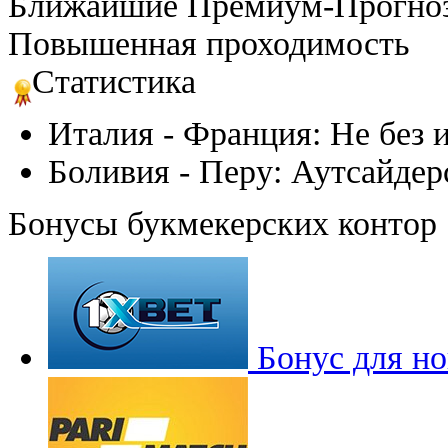
Ближайшие Премиум-Прогно
Повышенная проходимость
Статистика
Италия - Франция: Не без 
Боливия - Перу: Аутсайдер
Бонусы букмекерских контор
Бонус для но