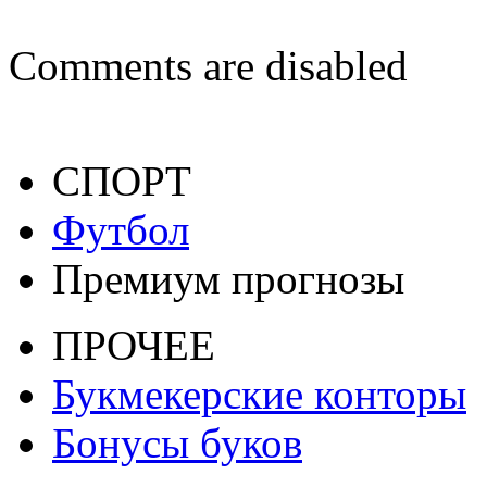
Comments are disabled
СПОРТ
Футбол
Премиум прогнозы
ПРОЧЕЕ
Букмекерские конторы
Бонусы буков