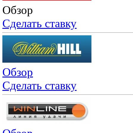
Обзор
Сделать ставку
Обзор
Сделать ставку