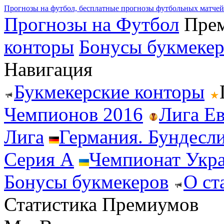
Прогнозы на футбол, бесплатные прогнозы футбольных матчей
Прогнозы на Футбол
Пре
конторы
Бонусы букмеке
Навигация
Букмекерские конторы
Чемпионов 2016
Лига Е
Лига
Германия. Бундесл
Серия А
Чемпионат Укр
Бонусы букмекеров
О ст
Статистика Премиумов