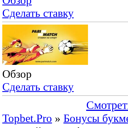
Обзор
Сделать ставку
Обзор
Сделать ставку
Смотрет
Topbet.Pro
»
Бонусы букм