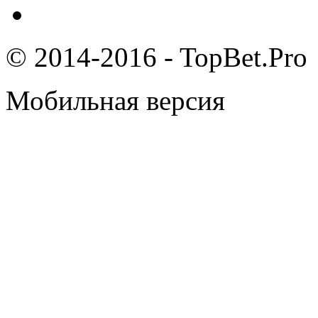
© 2014-2016 - TopBet.Pro
Мобильная версия