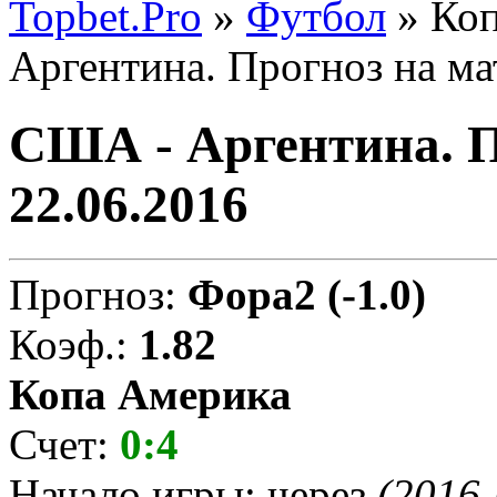
Topbet.Pro
»
Футбол
»
Коп
Аргентина. Прогноз на ма
США - Аргентина. П
22.06.2016
Прогноз:
Фора2 (-1.0)
Коэф.:
1.82
Копа Америка
Счет:
0:4
Начало игры: через
(2016-