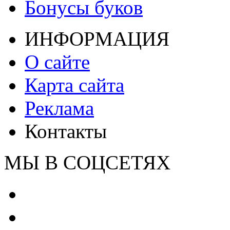
Бонусы буков
ИНФОРМАЦИЯ
О сайте
Карта сайта
Реклама
Контакты
МЫ В СОЦСЕТЯХ