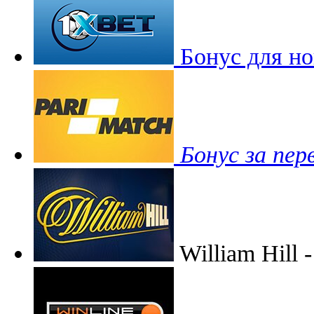
Бонус для но
Бонус за пе
William Hill 