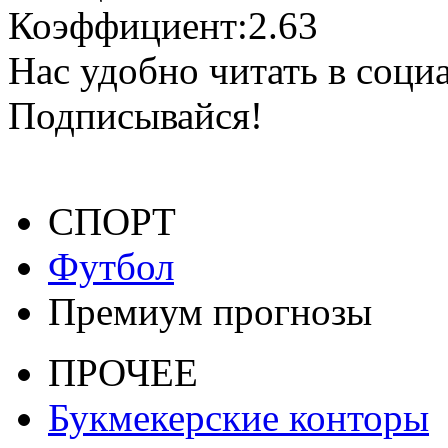
Коэффициент:
2.63
Нас удобно читать в соци
Подписывайся!
СПОРТ
Футбол
Премиум прогнозы
ПРОЧЕЕ
Букмекерские конторы