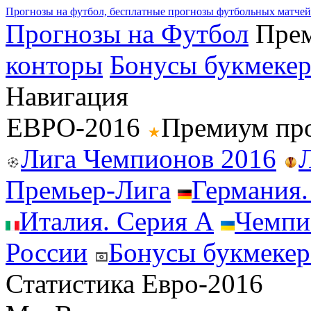
Прогнозы на футбол, бесплатные прогнозы футбольных матчей
Прогнозы на Футбол
Пре
конторы
Бонусы букмеке
Навигация
ЕВРО-2016
Премиум пр
Лига Чемпионов 2016
Премьер-Лига
Германия.
Италия. Серия А
Чемпи
России
Бонусы букмекер
Статистика Евро-2016