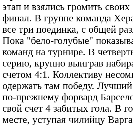
этап и взялись громить своих
финал. В группе команда Хер
все три поединка, с общей ра
Пока "бело-голубые" показыв
команд на турнире. В четвер
серию, крупно выиграв наби
счетом 4:1. Коллективу несом
одержать там победу. Лучши
по-прежнему форвард Барсел
свой счет 4 забитых гола. В 
месте, уступая чилийцу Варга