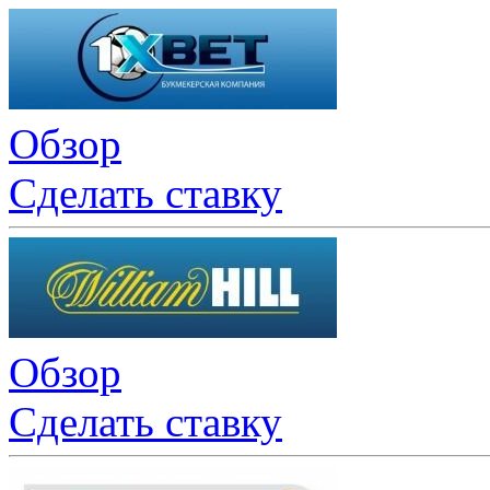
Обзор
Сделать ставку
Обзор
Сделать ставку