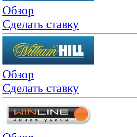
Обзор
Сделать ставку
Обзор
Сделать ставку