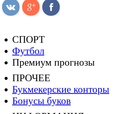
СПОРТ
Футбол
Премиум прогнозы
ПРОЧЕЕ
Букмекерские конторы
Бонусы буков