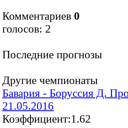
Комментариев
0
голосов:
2
Последние прогнозы
Другие чемпионаты
Бавария - Боруссия Д. Пр
21.05.2016
Коэффициент:
1.62