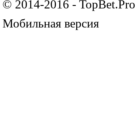
© 2014-2016 - TopBet.Pro
Мобильная версия