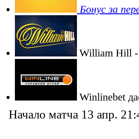
Бонус за пе
William Hill 
Winlinebet д
Начало матча
13 апр. 21