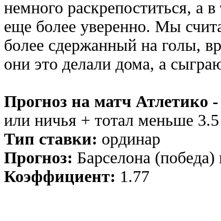
немного раскрепоститься, а в
еще более уверенно. Мы счит
более сдержанный на голы, вря
они это делали дома, а сыгра
Прогноз на матч Атлетико -
или ничья + тотал меньше 3.5
Тип ставки:
ординар
Прогноз:
Барселона (победа)
Коэффициент:
1.77