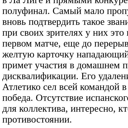
полуфинал. Самый мало проп
вновь подтвердить такое зван
при своих зрителях у них это
первом матче, еще до переры
желтую карточку нападающий
примет участия в домашнем п
дисквалификации. Его удален
Атлетико сел всей командой в
победа. Отсутствие испанско
для коллектива, интересно, кт
противостоянии.