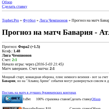
Обзор
Сделать ставку
Topbet.Pro
»
Футбол
»
Лига Чемпионов
» Прогноз на матч Бавар
Прогноз на матч Бавария - Ат
Прогноз:
Фора2 (+1.5)
Коэф.:
1.48
Лига Чемпионов
Счет:
2:1
Начало игры: через
(2016-5-03 21:45)
Матч завершен. Счет матча:
2:1
Мощный старт, командная оборона, плюс немного везения - вот за сч
Баварии
, но на "Альянц Арене" события могут развернуться совсем в 
Поставь на матч в лучших букмекерских конторах
1xBet
100% страховка ставок
Сделать ставку
Обзор
Винлайн
Бонус $10
Сделать ставку
Обзор