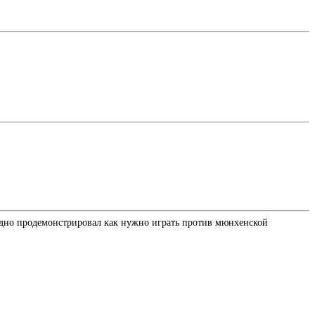
дно продемонстрировал как нужно играть против мюнхенской