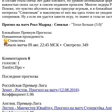
В составе Реала сейчас нет даже близкого, по уровню оптимальной фор
важностью своих заслуг в совсем недавнем прошлом. Многие лидеры Реа
Похоже, это чувство абсолюта все еще присуще игрокам, и в ближайшей
интересна "Сливочным" и максимума от них мы здесь точно не увидим. 
соперников. Ну а если им удастся завести игру, то значит и голы не зас
Прогноз на матч Реал Мадрид - Севилья
- "Тотал Больше (3.0)"
Ближайшие Премиум-Прогнозы:
Повышенная проходимость
Статистика
Начало матча
09 авг. 22:45 МСК
• Смотрело:
349
Комментариев
0
голосов:
1
Топбэт.Про »
Последние прогнозы
Российская Премьер Лига
Зенит - Ростов. Прогноз на матч (12.08.2016)
Коэффициент:
1.96
Англия. Премьер-Лига
Лестер - Манчестер Юнайтед. Прогноз на матч Суперкубка Анг