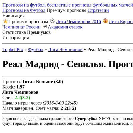
Прогнозы на футбол, бесплатные прогнозы футбольных матчей
Прогнозы на Футбол
Премиум прогнозы
Стратегии
Навигация
Премиум прогнозы
Лига Чемпионов 2016
Лига Европ
Чемпионат России
Академия ставок
Статистика Премиумов
Информация
Topbet.Pro
»
Футбол
»
Лига Чемпионов
» Реал Мадрид - Севиль
Реал Мадрид - Севилья. Прогн
Прогноз:
Тотал Больше (3.0)
Коэф.:
1.97
Лига Чемпионов
Счет:
2-2(3-2)
Начало игры: через
(2016-8-09 22:45)
Матч завершен. Счет матча:
2-2(3-2)
2 дня осталось до финала грандиозного
Суперкубка УЕФА
, хотя по в
будут гораздо выше, и оцениваться они будут большим эквивалентом, н