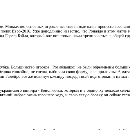
ве. Множество основных игроков все еще находиться в процессе восстан
олях Евро-2016. Уже доподлинно известно, что Роналдо в этом матче то
д Гарета Бэйла, который вот-вот только начал тренироваться в общей гр
кубка. Большинство игроков "Розибланкос" не были обременены большим
 Основа спокойно, не спеша, набирала свою форму, и за приличные 6 ма
н Гамейро все же покинул команду посреди всей подготовки, и на матч 
украинского вингера - Коноплянки, который и в одиночку неплохо сейчас
Евгений набрал очень хорошего ходу, и свою левую бровку он сейчас терз