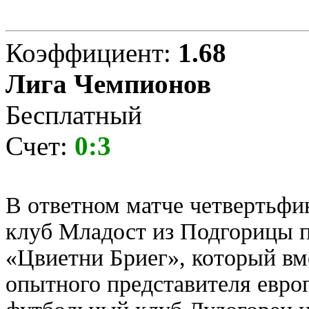
Прогноз на матч Младость Подгорица - Лудогорец
Коэффициент:
1.68
Лига Чемпионов
Бесплатный
Счет:
0:3
В ответном матче четвертьфи
клуб Младост из Подгорицы 
«Цвиетни Бриег», который вме
опытного представителя европ