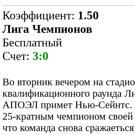
АПОЭЛ — Нью-Сейнтс. Прогноз на матч 19.07.20
Коэффициент:
1.50
Лига Чемпионов
Бесплатный
Счет:
3:0
Во вторник вечером на стади
квалификационного раунда Ли
АПОЭЛ примет Нью-Сейнтс. 
25-кратным чемпионом своей 
что команда снова сражаеться