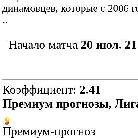
динамовцев, которые с 2006 г
..
Начало матча
20 июл. 2
Норрчепинг - Русенборг: Норвегия спокойна! (20.
Коэффициент:
2.41
Премиум прогнозы, Лиг
Премиум-прогноз