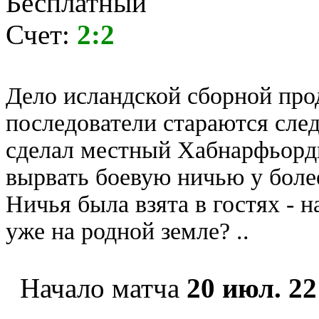
Бесплатный
Счет:
2:2
Дело исландской сборной прод
последователи стараются след
сделал местный Хабнарфьордю
вырвать боевую ничью у боле
Ничья была взята в гостях - н
уже на родной земле? ..
Начало матча
20 июл. 2