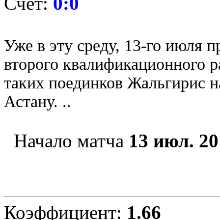
Счет:
0:0
Уже в эту среду, 13-го июля 
второго квалификационного р
таких поединков Жальгирис н
Астану. ..
Начало матча
13 июл. 2
Прогноз на финал Лиги Чемпионов Реал Мадрид -
Коэффициент:
1.66