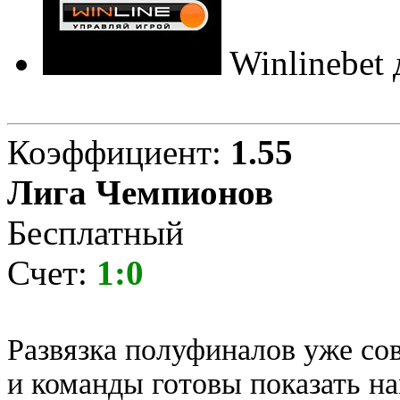
Winlinebet
Прогноз на матч Реал Мадрид - Манчестер Сити. (
Коэффициент:
1.55
Лига Чемпионов
Бесплатный
Счет:
1:0
Развязка полуфиналов уже со
и команды готовы показать на