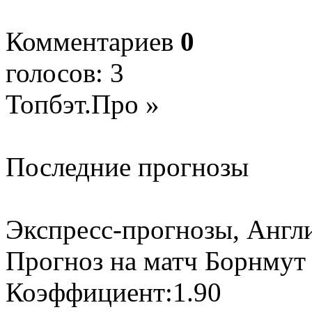
Комментариев
0
голосов:
3
Топбэт.Про »
Последние прогнозы
Экспресс-прогнозы, Англ
Прогноз на матч Борнмут 
Коэффициент:
1.90