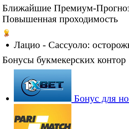
Ближайшие Премиум-Прогно
Повышенная проходимость
Лацио - Сассуоло: осторож
Бонусы букмекерских контор
Бонус для но