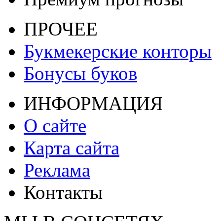
ПРОЧЕЕ
Букмекерские конторы
Бонусы буков
ИНФОРМАЦИЯ
О сайте
Карта сайта
Реклама
Контакты