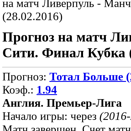
на матч Ливерпуль - Манч
(28.02.2016)
Прогноз на матч Ли
Сити. Финал Кубка (
Прогноз:
Тотал Больше (
Коэф.:
1.94
Англия. Премьер-Лига
Начало игры: через
(2016-
Матч завершен. Счет мат