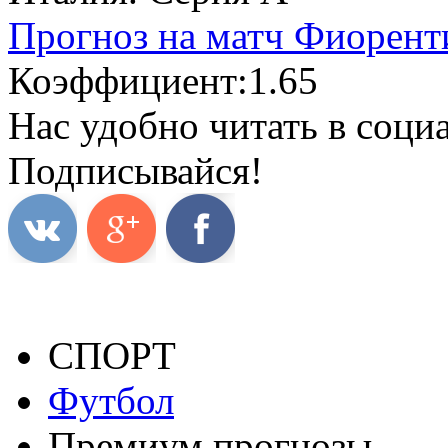
Прогноз на матч Фиоренти
Коэффициент:
1.65
Нас удобно читать в соци
Подписывайся!
СПОРТ
Футбол
Премиум прогнозы