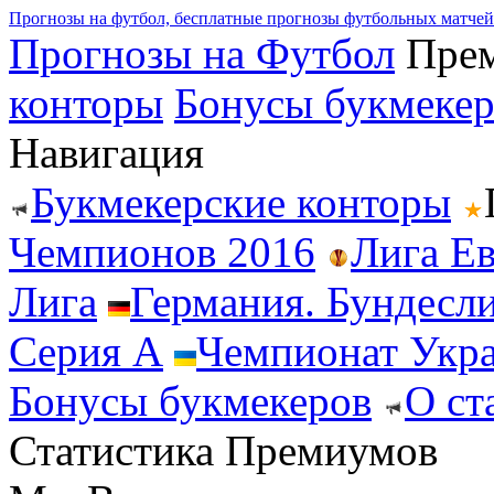
Прогнозы на футбол, бесплатные прогнозы футбольных матчей
Прогнозы на Футбол
Пре
конторы
Бонусы букмеке
Навигация
Букмекерские конторы
Чемпионов 2016
Лига Е
Лига
Германия. Бундесл
Серия А
Чемпионат Укр
Бонусы букмекеров
О ст
Статистика Премиумов