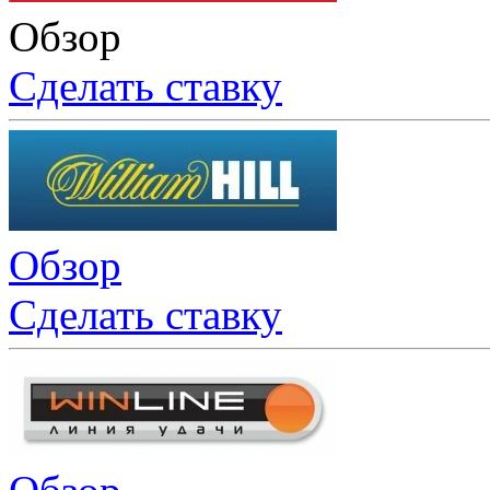
Обзор
Сделать ставку
Обзор
Сделать ставку