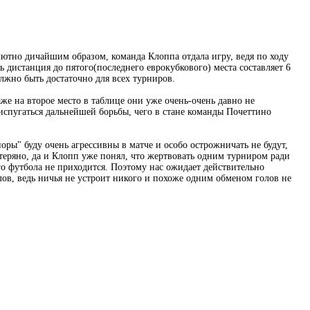
лютно дичайшим образом, команда Клоппа отдала игру, ведя по ходу
 дистанция до пятого(последнего еврокубкового) места составляет 6
лжно быть достаточно для всех турниров.
же на второе место в таблице они уже очень-очень давно не
 испугаться дальнейшей борьбы, чего в стане команды Почеттино
оры" буду очень агрессивны в матче и особо острожничать не будут,
теряно, да и Клопп уже понял, что жертвовать одним турниром ради
его футбола не приходится. Поэтому нас ожидает действительно
лов, ведь ничья не устроит никого и похоже одним обменом голов не