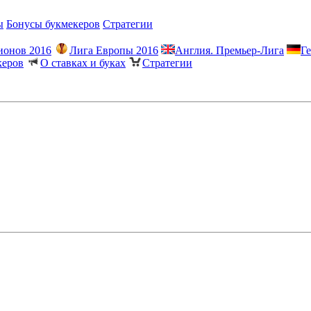
ы
Бонусы букмекеров
Стратегии
ионов 2016
Лига Европы 2016
Англия. Премьер-Лига
Г
керов
О ставках и буках
Стратегии