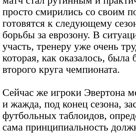
матч стал рутинным и практи
просто смирились со своим п
готовятся к следующему сезон
борьбы за еврозону. В ситуац
участь, тренеру уже очень тр
которая, как оказалось, была 
второго круга чемпионата.
Сейчас же игроки Эвертона м
и жажда, под конец сезона, за
футбольных таблоидов, опред
сама принципиальность должн