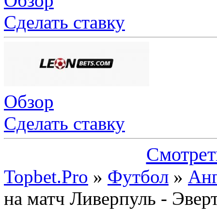
Обзор
Сделать ставку
Обзор
Сделать ставку
Смотрет
Topbet.Pro
»
Футбол
»
Анг
на матч Ливерпуль - Эверт