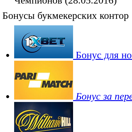
Чемпионов (28.05.2016)
Бонусы букмекерских контор
Бонус для но
Бонус за пе