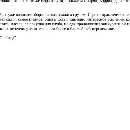
словно относятся те же Ибра и Руни, а также Мхитарян, Кэррик, да и то
йчас уже начинает оборачиваться тяжким грузом. Игроки практически те 
нет сил и, самое главное, опыта. Есть лишь одно интересное усиление, к
ть, идеальная покупка для клуба, но для продолжения конкурентной игры
лению, не очень утешителен, тем более в ближайшей перспективе.
Юнайтед"