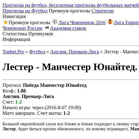
Прогнозы на футбол, бесплатные прогнозы футбольных матчей
Прогнозы на Футбол
Премиум прогнозы
Стратегии
Навигация
Премиум прогнозы
Лига Чемпионов 2016
Лига Европ
Чемпионат России
Академия ставок
Статистика Премиумов
Информация
Topbet.Pro
»
Футбол
»
Англия. Премьер-Лига
» Лестер - Манчес
Лестер - Манчестер Юнайтед. 
Прогноз:
Победа Манчестер Юнайтед
Коэф.:
1.88
Англия. Премьер-Лига
Счет:
1-2
Начало игры: через
(2016-8-07 19:00)
Матч завершен. Счет матча:
1-2
Большой европейский сезон все ближе и ближе подходит к своему старт
Лестер
, будет биться против обновленного, по новому играющего,
Ман