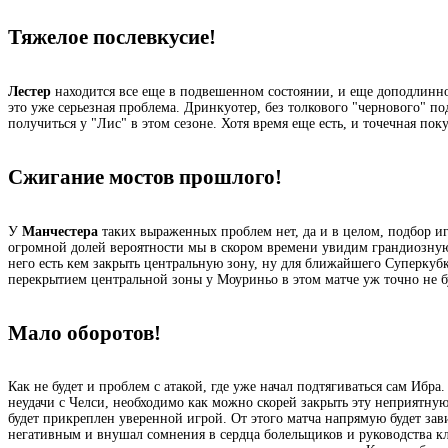
Тяжелое послевкусие!
Лестер
находится все еще в подвешенном состоянии, и еще доподлинно н
это уже серьезная проблема. Дринкуотер, без толкового "чернового" п
получиться у "Лис" в этом сезоне. Хотя время еще есть, и точечная п
Сжигание мостов прошлого!
У
Манчестера
таких выраженных проблем нет, да и в целом, подбор игр
огромной долей вероятности мы в скором времени увидим грандиозную с
него есть кем закрыть центральную зону, ну для ближайшего Суперкубк
перекрытием центральной зоны у Моуриньо в этом матче уж точно не б
Мало оборотов!
Как не будет и проблем с атакой, где уже начал подтягиваться сам Ибр
неудачи с Челси, необходимо как можно скорей закрыть эту неприятную
будет прикреплен уверенной игрой. От этого матча напрямую будет зав
негативным и внушал сомнения в сердца болельщиков и руководства клу