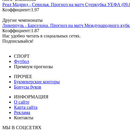
Реал Мадрид - Севилья. Прогноз на матч Суеркубка УЕФА (09.
Коэффициент:
1.97
Другие чемпионаты
Ливерпуль - Барселона. Прогноз на матч Международного кубк
Коэффициент:
1.87
Нас удобно читать в социальных сетях.
Подписывайся!
СПОРТ
Футбол
Премиум прогнозы
ПРОЧЕЕ
Букмекерские конторы
Бонусы буков
ИНФОРМАЦИЯ
О сайте
Карта сайта
Реклама
Контакты
МЫ В СОЦСЕТЯХ