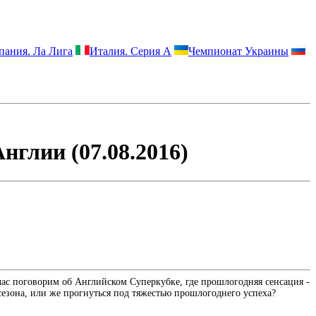
пания. Ла Лига
Италия. Серия А
Чемпионат Украины
нглии (07.08.2016)
йчас поговорим об Английском Суперкубке, где прошлогодняя сенсация -
сезона, или же прогнуться под тяжестью прошлогоднего успеха?