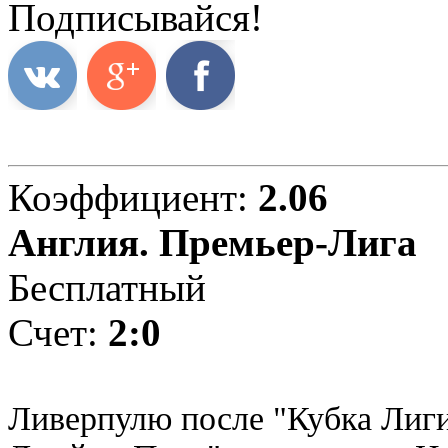
Подписывайся!
Прогноз на матч Ньюкасл Юнайтед - Ливерпуль. (
Коэффициент:
2.06
Англия. Премьер-Лига
Бесплатный
Счет:
2:0
Ливерпулю после "Кубка Лиги