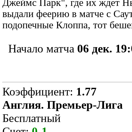
Джеймс Парк", где их ждет Н
выдали феерию в матче с Сау
подопечные Клоппа, тот бешен
Начало матча
06 дек. 1
Прогноз на матч Челси - Борнмут (05.12.2015)
Коэффициент:
1.77
Англия. Премьер-Лига
Бесплатный
Счет:
0-1