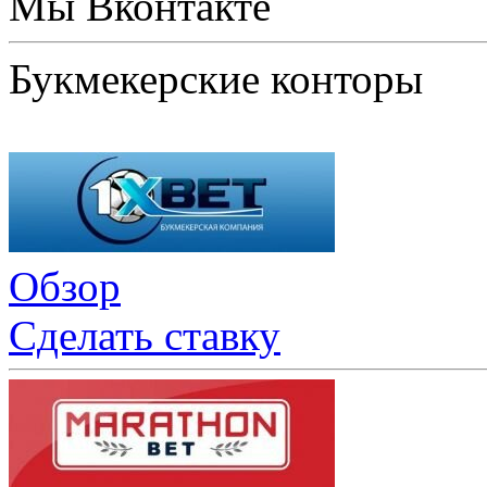
Мы Вконтакте
Букмекерские конторы
Обзор
Сделать ставку