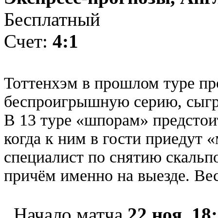
Бесплатный
Счет:
4:1
Тоттенхэм в прошлом туре п
беспроигрышную серию, сыгра
В 13 туре «шпорам» предстои
когда к ним в гости приедут
специалист по снятию скальп
причём именно на выезде. Вес
Начало матча
22 ноя. 1