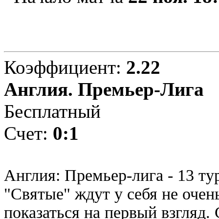
Прогноз на матч Саутгемптон - Сток Сити. (21.11
Коэффициент:
2.22
Англия. Премьер-Лига
Бесплатный
Счет:
0:1
Англия: Премьер-лига - 13 ту
"Святые" ждут у себя не очен
показаться на первый взгляд. 