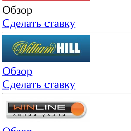
Обзор
Сделать ставку
Обзор
Сделать ставку