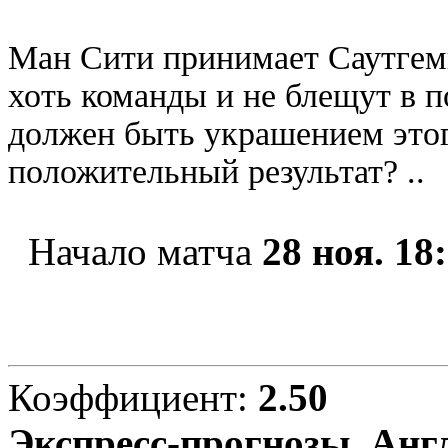
Ман Сити принимает Саутгемп
хоть команды и не блещут в п
должен быть украшением этог
положительный результат? ..
Начало матча
28 ноя. 1
Тоттенхэм - Вест Хэм. Прогноз на матч 22.11.2015
Коэффициент:
2.50
Экспресс-прогнозы, Анг