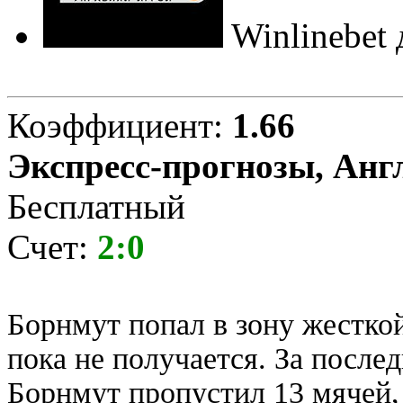
Winlinebet
Прогноз на матч Саутгемптон - Борнмут. (01.11.2
Коэффициент:
1.66
Экспресс-прогнозы, Анг
Бесплатный
Счет:
2:0
Борнмут попал в зону жесткой
пока не получается. За после
Борнмут пропустил 13 мячей, 