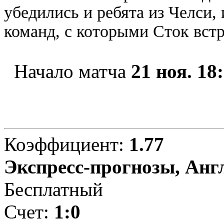
убедились и ребята из Челси,
команд, с которыми Сток встре
Начало матча
21 ноя. 1
Челси - Норвич. Прогноз на матч 21.11.2015
Коэффициент:
1.77
Экспресс-прогнозы, Анг
Бесплатный
Счет:
1:0