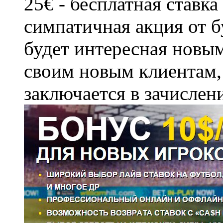
25€ - бесплатная ставк
симпатичная акция от б
будет интересная новы
своим новым клиентам,
заключается в зачисле