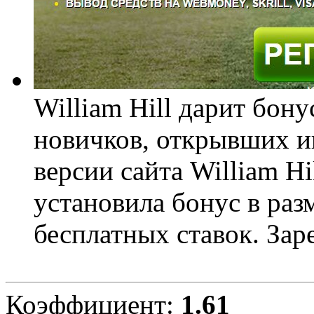
William Hill дарит бон
новичков, открывших и
версии сайта William Hi
установила бонус в раз
бесплатных ставок. Зар
Прогноз на матч Тоттенхэм - Ньюкасл Юнайтед. (
Коэффициент:
1.61