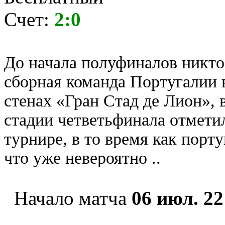
Счет:
2:0
До начала полуфиналов никто
сборная команда Португалии 
стенах «Гран Стад де Лион», 
стадии четветьфинала отмети
турнире, в то время как порт
что уже невероятно ..
Начало матча
06 июл. 2