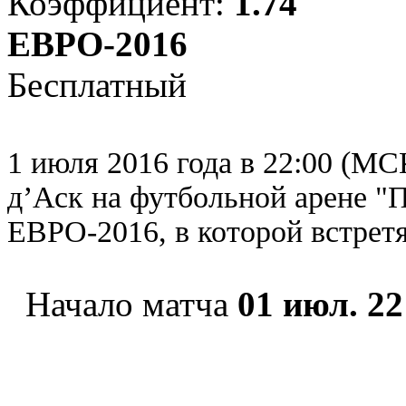
Коэффициент:
1.74
ЕВРО-2016
Бесплатный
1 июля 2016 года в 22:00 (МС
д’Аск на футбольной арене "П
ЕВРО-2016, в которой встретя
Начало матча
01 июл. 2
Уэльс - Бельгия: Все ближе к финалу! (01.07.2016)