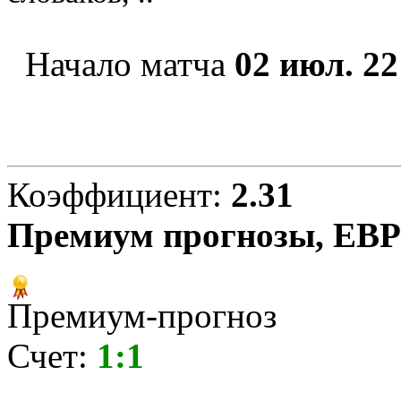
Начало матча
02 июл. 2
Германия - Италия: Нефартовые для немцев! (02.0
Коэффициент:
2.31
Премиум прогнозы, ЕВР
Премиум-прогноз
Счет:
1:1