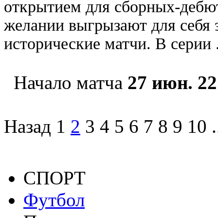
открытием для сборных-дебю
желании выгрызают для себя э
исторические матчи. В серии .
Начало матча
27 июн. 2
Назад
1
2
3 4 5 6 7 8 9 10
.
СПОРТ
Футбол