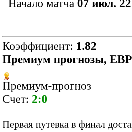
Начало матча
07 июл. 2
Португалия - Уэльс: История - здесь и сейчас! (06.
Коэффициент:
1.82
Премиум прогнозы, ЕВР
Премиум-прогноз
Счет:
2:0
Первая путевка в финал доста