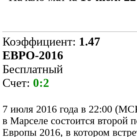
Германия - Франция. Прогноз на полуфинал Евро-
Коэффициент:
1.47
ЕВРО-2016
Бесплатный
Счет:
0:2
7 июля 2016 года в 22:00 (М
в Марселе состоится второй 
Европы 2016, в котором встре