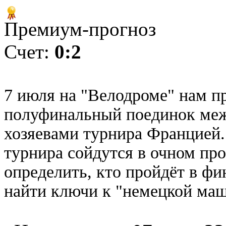
Премиум-прогноз
Счет:
0:2
7 июля на "Велодроме" нам 
полуфинальный поединок ме
хозяевами турнира Францией.
турнира сойдутся в очном пр
определить, кто пройдёт в фи
найти ключи к "немецкой маш