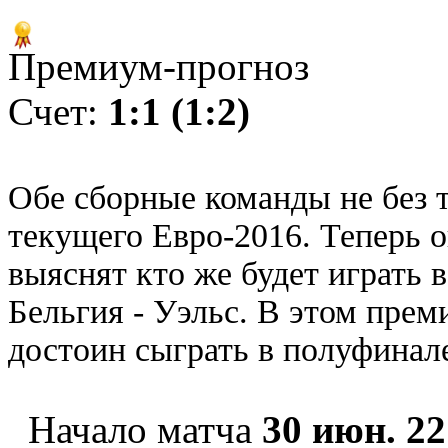
Премиум-прогноз
Счет:
1:1 (1:2)
Обе сборные команды не без 
текущего Евро-2016. Теперь о
выяснят кто же будет играть 
Бельгия - Уэльс. В этом прем
достоин сыграть в полуфинале.
Начало матча
30 июн. 2