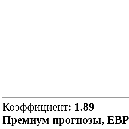
Германия - Франция: "Первый финал" (07.07.201
Коэффициент:
1.89
Премиум прогнозы, ЕВР