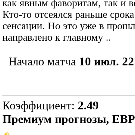
как явным фаворитам, так и в
Кто-то отсеялся раньше срока
сенсации. Но это уже в прошл
направлено к главному ..
Начало матча
10 июл. 2
Португалия - Франция: Нашла коса на камень! (1
Коэффициент:
2.49
Премиум прогнозы, ЕВР