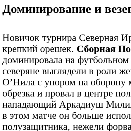
Доминирование и везе
Новичок турнира Северная Ир
крепкий орешек.
Сборная П
доминировала на футбольном п
северяне выглядели в роли же
О’Нила с упором на оборону 
обрезка и провал в центре по
нападающий Аркадиуш Милик,
в этом матче он больше испо
полузащитника, нежели форва