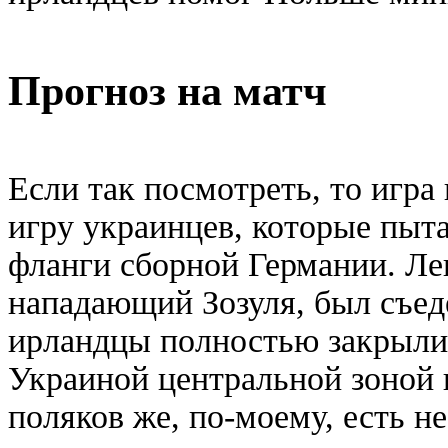
Прогноз на матч
Если так посмотреть, то игра
игру украинцев, которые пыт
фланги сборной Германии. Ле
нападающий Зозуля, был съед
ирландцы полностью закрылис
Украиной центральной зоной 
поляков же, по-моему, есть н