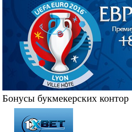
Бонусы букмекерских контор