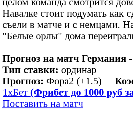
целом команда смотрится дов
Навалке стоит подумать как с
съели в матче и с немцами. 
"Белые орлы" дома переиграл
Прогноз на матч Германия 
Тип ставки:
ординар
Прогноз:
Фора2 (+1.5)
Коэ
1хБет
(Фрибет до 1000 руб 
Поставить на матч