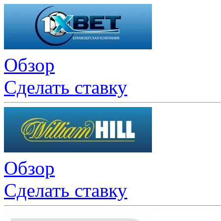
Обзор
Сделать ставку
Обзор
Сделать ставку