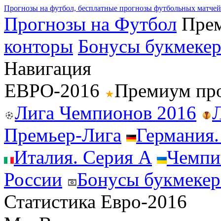
Прогнозы на футбол, бесплатные прогнозы футбольных матчей
Прогнозы на Футбол
Пре
конторы
Бонусы букмеке
Навигация
ЕВРО-2016
Премиум пр
Лига Чемпионов 2016
Премьер-Лига
Германия.
Италия. Серия А
Чемпи
России
Бонусы букмекер
Статистика Евро-2016