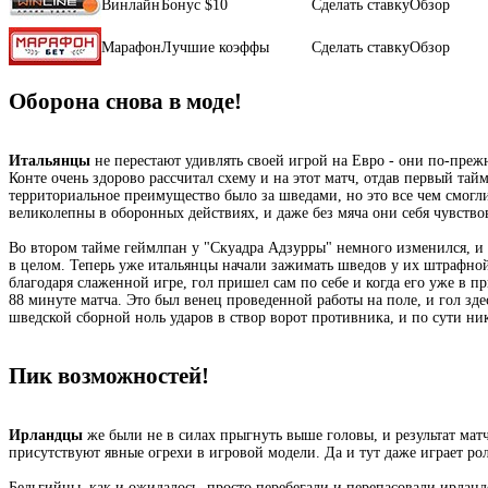
Винлайн
Бонус $10
Сделать ставку
Обзор
Марафон
Лучшие коэффы
Сделать ставку
Обзор
Оборона снова в моде!
Итальянцы
не перестают удивлять своей игрой на Евро - они по-преж
Конте очень здорово рассчитал схему и на этот матч, отдав первый тай
территориальное преимущество было за шведами, но это все чем смогл
великолепны в оборонных действиях, и даже без мяча они себя чувство
Во втором тайме геймлпан у "Скуадра Адзурры" немного изменился, и о
в целом. Теперь уже итальянцы начали зажимать шведов у их штрафной
благодаря слаженной игре, гол пришел сам по себе и когда его уже в 
88 минуте матча. Это был венец проведенной работы на поле, и гол зде
шведской сборной ноль ударов в створ ворот противника, и по сути ник
Пик возможностей!
Ирландцы
же были не в силах прыгнуть выше головы, и результат матч
присутствуют явные огрехи в игровой модели. Да и тут даже играет роль
Бельгийцы, как и ожидалось, просто перебегали и перепасовали ирлан