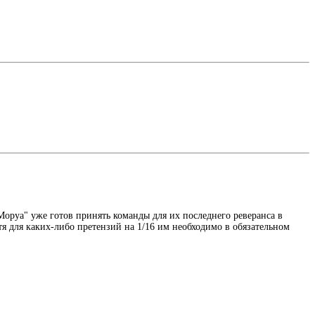
Моруа" уже готов принять команды для их последнего реверанса в
отя для каких-либо претензий на 1/16 им необходимо в обязательном