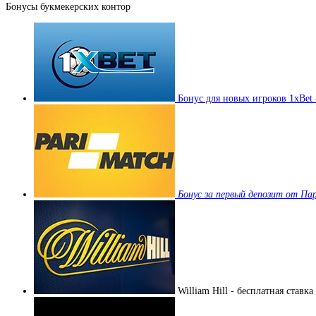
Бонусы букмекерских контор
Бонус для новых игроков 1xBet 
Бонус за первый депозит от П
William Hill - бесплатная ставка