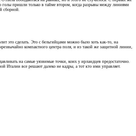
Но голы пришли только в тайме втором, когда разрывы между линиями
й сборной.
лит это сделать. Это с бельгийцами можно было хоть как-то, на
з чрезвычайно компактного центра поля, и из такой же защитной линии,
адавливать на самые уязвимые точки, коих у ирландцев предостаточно.
ой Италии все решают далеко не кадры, а тот кто ими управляет.