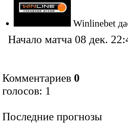
Winlinebet д
Начало матча
08 дек. 22
Комментариев
0
голосов:
1
Последние прогнозы