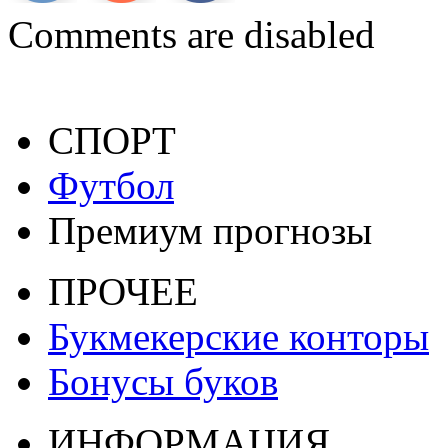
Comments are disabled
СПОРТ
Футбол
Премиум прогнозы
ПРОЧЕЕ
Букмекерские конторы
Бонусы буков
ИНФОРМАЦИЯ