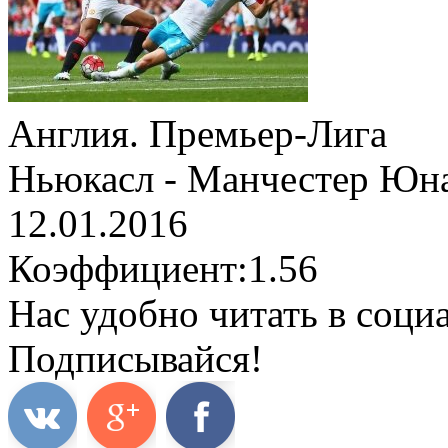
Англия. Премьер-Лига
Ньюкасл - Манчестер Юна
12.01.2016
Коэффициент:
1.56
Нас удобно читать в соци
Подписывайся!