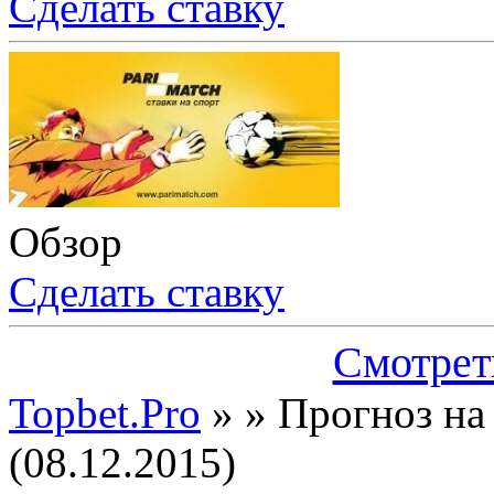
Сделать ставку
Обзор
Сделать ставку
Смотрет
Topbet.Pro
»
» Прогноз на
(08.12.2015)