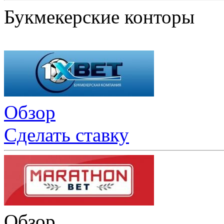
Букмекерские конторы
Обзор
Сделать ставку
Обзор