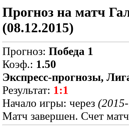
Прогноз на матч Гал
(08.12.2015)
Прогноз:
Победа 1
Коэф.:
1.50
Экспресс-прогнозы, Лиг
Результат:
1:1
Начало игры: через
(2015-
Матч завершен. Счет мат