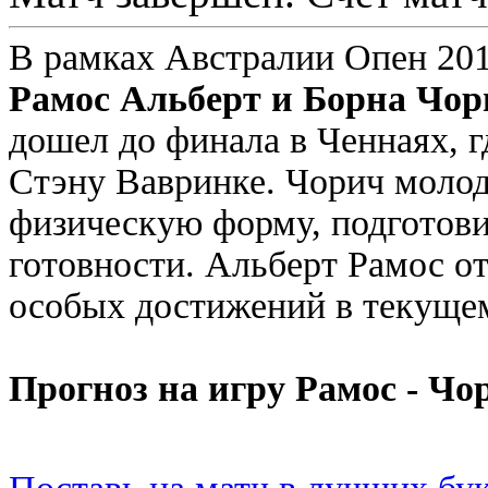
В рамках Австралии Опен 201
Рамос Альберт и Борна Чор
дошел до финала в Ченнаях, г
Стэну Вавринке. Чорич моло
физическую форму, подготов
готовности. Альберт Рамос от
особых достижений в текущем
Прогноз на игру Рамос - Чо