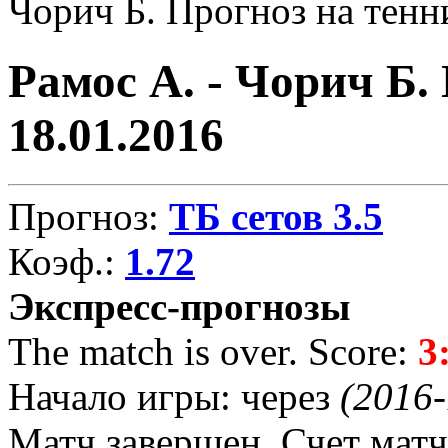
Чорич Б. Прогноз на тенн
Рамос А. - Чорич Б.
18.01.2016
Прогноз:
ТБ сетов 3.5
Коэф.:
1.72
Экспресс-прогнозы
The match is over. Score:
3
Начало игры: через
(2016-
Матч завершен. Счет мат