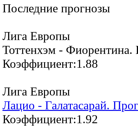
Последние прогнозы
Лига Европы
Тоттенхэм - Фиорентина. 
Коэффициент:
1.88
Лига Европы
Лацио - Галатасарай. Прог
Коэффициент:
1.92