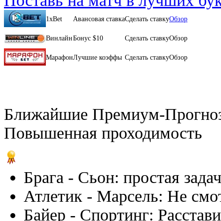
Поставь на матч в лучших бу
1xBet
Авансовая ставка
Сделать ставку
Обзор
Винлайн
Бонус $10
Сделать ставку
Обзор
Марафон
Лучшие коэффы
Сделать ставку
Обзор
Ближайшие Премиум-Прогно
Повышенная проходимость
Брага - Сьон: простая задач
Атлетик - Марсель: Не смот
Байер - Спортинг: Расстави