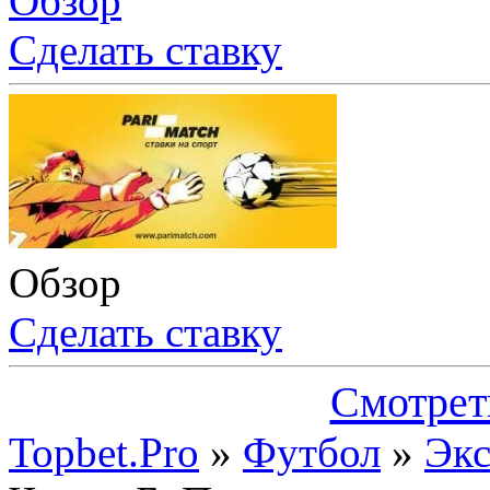
Обзор
Сделать ставку
Обзор
Сделать ставку
Смотрет
Topbet.Pro
»
Футбол
»
Экс