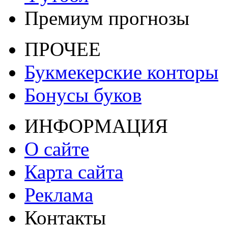
Премиум прогнозы
ПРОЧЕЕ
Букмекерские конторы
Бонусы буков
ИНФОРМАЦИЯ
О сайте
Карта сайта
Реклама
Контакты