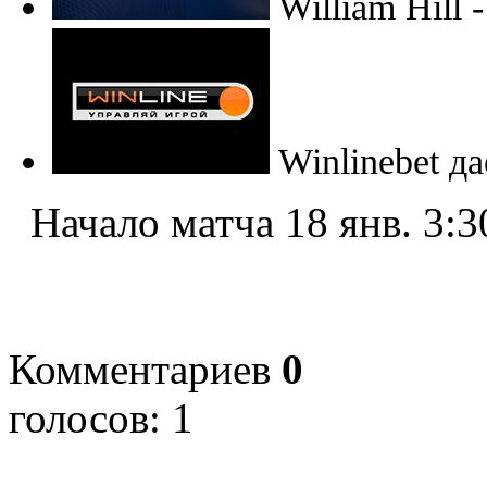
William Hill 
Winlinebet д
Начало матча
18 янв. 3:
Комментариев
0
голосов:
1