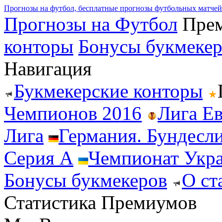
Прогнозы на футбол, бесплатные прогнозы футбольных матчей
Прогнозы на Футбол
Пре
конторы
Бонусы букмеке
Навигация
Букмекерские конторы
Чемпионов 2016
Лига Е
Лига
Германия. Бундесл
Серия А
Чемпионат Укр
Бонусы букмекеров
О ст
Статистика Премиумов