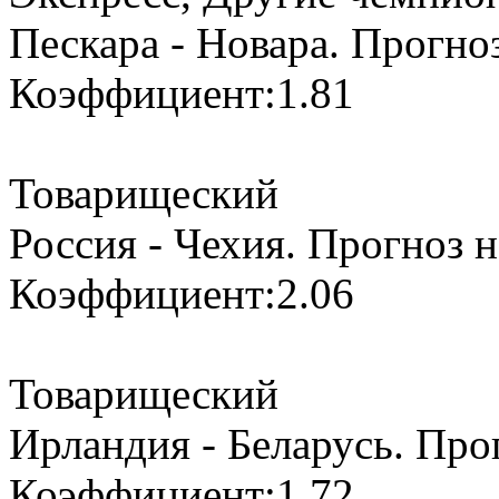
Пескара - Новара. Прогноз
Коэффициент:
1.81
Товарищеский
Россия - Чехия. Прогноз н
Коэффициент:
2.06
Товарищеский
Ирландия - Беларусь. Прог
Коэффициент:
1.72