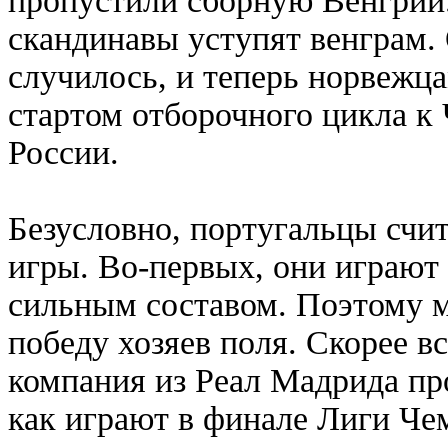
пропустили сборную Венгрии.
скандинавы уступят венграм. 
случилось, и теперь норвежца
стартом отборочного цикла к
России.
Безусловно, португальцы счи
игры. Во-первых, они играют
сильным составом. Поэтому м
победу хозяев поля. Скорее в
компания из Реал Мадрида пр
как играют в финале Лиги Чем