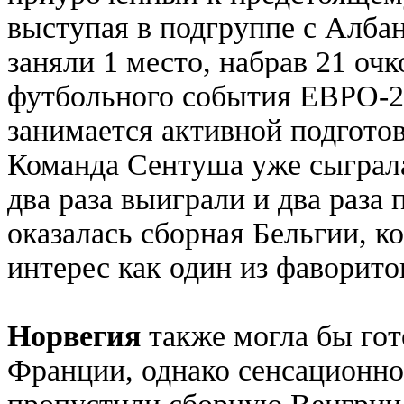
выступая в подгруппе с Алба
заняли 1 место, набрав 21 очк
футбольного события ЕВРО-2
занимается активной подготов
Команда Сентуша уже сыграла
два раза выиграли и два раза
оказалась сборная Бельгии, к
интерес как один из фаворит
Норвегия
также могла бы гот
Франции, однако сенсационно