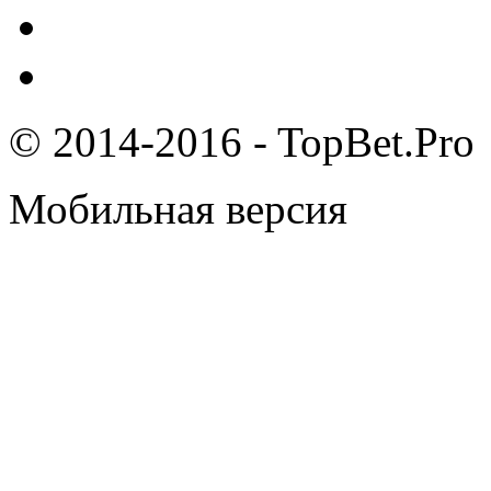
© 2014-2016 - TopBet.Pro
Мобильная версия