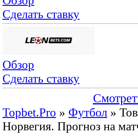
Обзор
Сделать ставку
Обзор
Сделать ставку
Смотрет
Topbet.Pro
»
Футбол
»
То
Норвегия. Прогноз на мат