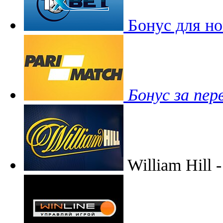
Бонус для но
Бонус за пе
William Hill 