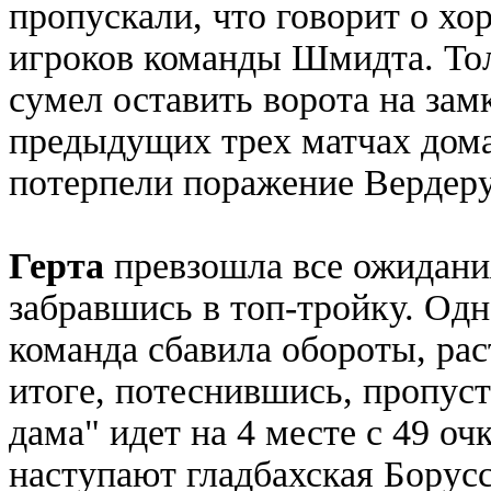
пропускали, что говорит о х
игроков команды Шмидта. Тол
сумел оставить ворота на замк
предыдущих трех матчах дома
потерпели поражение Вердеру
Герта
превзошла все ожидания
забравшись в топ-тройку. Одн
команда сбавила обороты, рас
итоге, потеснившись, пропуст
дама" идет на 4 месте с 49 оч
наступают гладбахская Борус