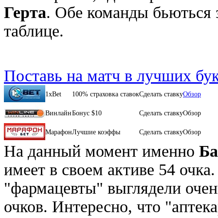
Герта
. Обе команды бьються 
таблице.
Поставь на матч в лучших бу
1xBet
100% страховка ставок
Сделать ставку
Обзор
Винлайн
Бонус $10
Сделать ставку
Обзор
Марафон
Лучшие коэффы
Сделать ставку
Обзор
На данный момент именно
Ба
имеет в своем активе 54 очка
"фармацевты" выглядели оче
очков. Интересно, что "аптек