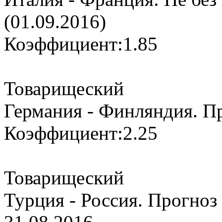
(01.09.2016)
Коэффициент:
1.85
Товарищеский
Германия - Финляндия. Пр
Коэффициент:
2.25
Товарищеский
Турция - Россия. Прогноз