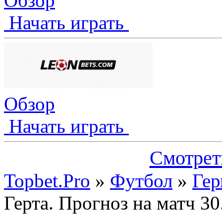
Обзор
Начать играть
Обзор
Начать играть
Смотрет
Topbet.Pro
»
Футбол
»
Гер
Герта. Прогноз на матч 30