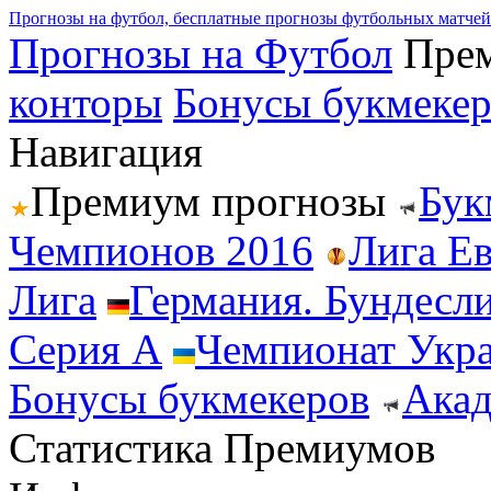
Прогнозы на футбол, бесплатные прогнозы футбольных матчей
Прогнозы на Футбол
Пре
конторы
Бонусы букмеке
Навигация
Премиум прогнозы
Бук
Чемпионов 2016
Лига Е
Лига
Германия. Бундесл
Серия А
Чемпионат Укр
Бонусы букмекеров
Акад
Статистика Премиумов