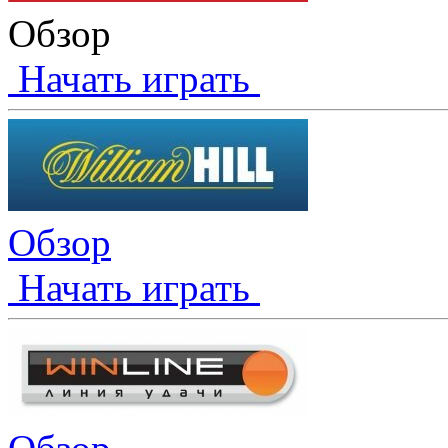
Обзор
Начать играть
Обзор
Начать играть