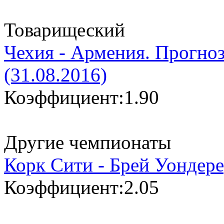
Товарищеский
Чехия - Армения. Прогноз
(31.08.2016)
Коэффициент:
1.90
Другие чемпионаты
Корк Сити - Брей Уондере
Коэффициент:
2.05