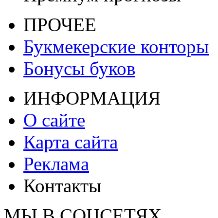
ПРОЧЕЕ
Букмекерские конторы
Бонусы буков
ИНФОРМАЦИЯ
О сайте
Карта сайта
Реклама
Контакты
МЫ В СОЦСЕТЯХ