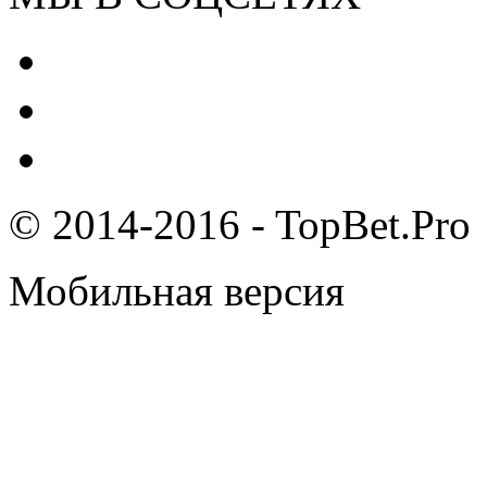
© 2014-2016 - TopBet.Pro
Мобильная версия