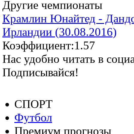
Другие чемпионаты
Крамлин Юнайтед - Дандо
Ирландии (30.08.2016)
Коэффициент:
1.57
Нас удобно читать в соци
Подписывайся!
СПОРТ
Футбол
Премиум прогнозы