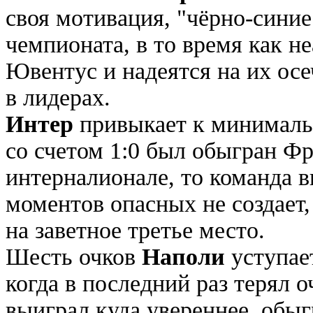
своя мотивация, "чёрно-синие
чемпионата, в то время как н
Ювентус и надеятся на их осе
в лидерах.
Интер
привыкает к минималь
со счетом 1:0 был обыгран Ф
интерналионале, то команда в
моментов опасных не создает,
на заветное третье место.
Шесть очков
Наполи
уступае
когда в последний раз терял
выиграл куда увереннее, обыг