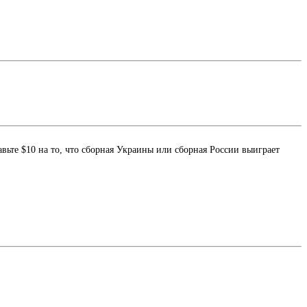
вьте $10 на то, что сборная Украины или сборная России выиграет