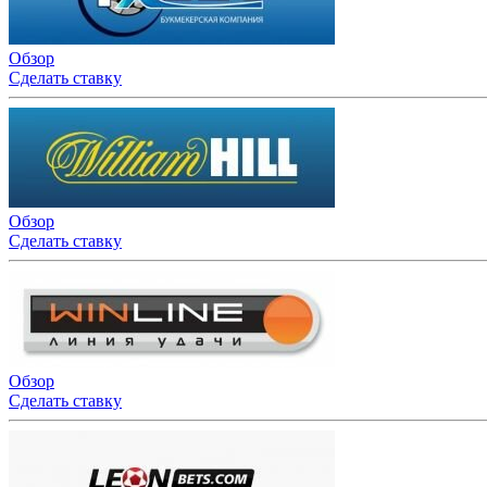
Обзор
Сделать ставку
Обзор
Сделать ставку
Обзор
Сделать ставку