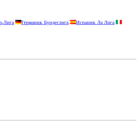
р-Лига
Германия. Бундеслига
Испания. Ла Лига