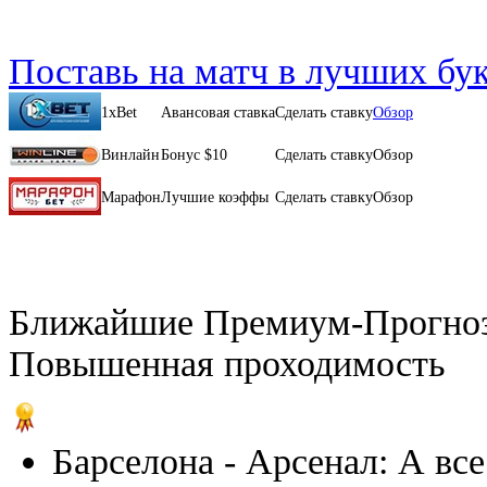
Поставь на матч в лучших бу
1xBet
Авансовая ставка
Сделать ставку
Обзор
Винлайн
Бонус $10
Сделать ставку
Обзор
Марафон
Лучшие коэффы
Сделать ставку
Обзор
Ближайшие Премиум-Прогно
Повышенная проходимость
Барселона - Арсенал: А все