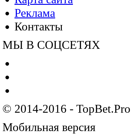
Реклама
Контакты
МЫ В СОЦСЕТЯХ
© 2014-2016 - TopBet.Pro
Мобильная версия