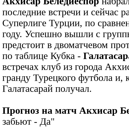
Акхисар Беледиеспор
набрал
последние встречи и сейчас р
Суперлиге Турции, по сравне
году. Успешно вышли с групп
предстоит в двоматчевом про
по таблице Кубка -
Галатаса
встречах клуб из города Акхи
гранду Турецкого футбола и, 
Галатасарай получал.
Прогноз на матч Акхисар Бе
забьют - Да"