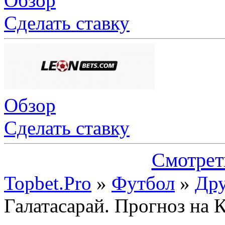
Обзор
Сделать ставку
Обзор
Сделать ставку
Смотрет
Topbet.Pro
»
Футбол
»
Дру
Галатасарай. Прогноз на 