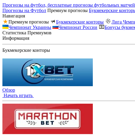
Прогнозы на футбол, бесплатные прогнозы футбольных матчей
Прогнозы на Футбол
Премиум прогнозы
Букмекерcкие контор
Навигация
Премиум прогнозы
Букмекерские конторы
Лига Чемп
Чемпионат Украины
Чемпионат России
Бонусы букме
Статистика Премиумов
Информация
Букмекерские конторы
Обзор
Начать играть