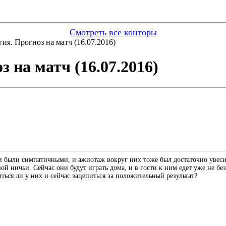
Смотреть все конторы
ия. Прогноз на матч (16.07.2016)
 на матч (16.07.2016)
чи были симпатичными, и ажиотаж вокруг них тоже был достаточно уве
вой ничьи. Сейчас они будут играть дома, и в гости к ним едет уже не б
ься ли у них и сейчас зацепиться за положительный результат?