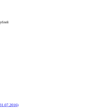
рублей
31.07.2016)