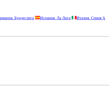
ермания. Бундеслига
Испания. Ла Лига
Италия. Серия А