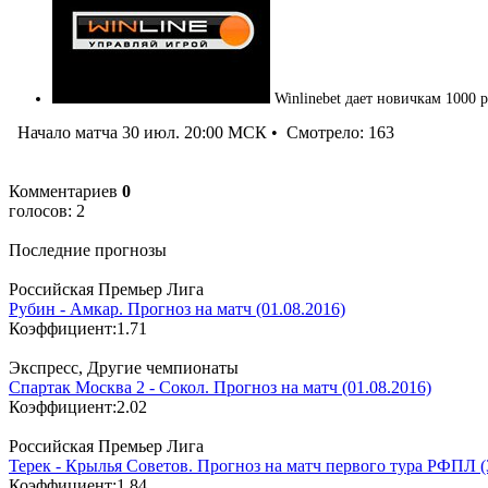
Winlinebet дает новичкам 1000 
Начало матча
30 июл. 20:00 МСК
• Смотрело:
163
Комментариев
0
голосов:
2
Последние прогнозы
Российская Премьер Лига
Рубин - Амкар. Прогноз на матч (01.08.2016)
Коэффициент:
1.71
Экспресс, Другие чемпионаты
Спартак Москва 2 - Сокол. Прогноз на матч (01.08.2016)
Коэффициент:
2.02
Российская Премьер Лига
Терек - Крылья Советов. Прогноз на матч первого тура РФПЛ (
Коэффициент:
1.84