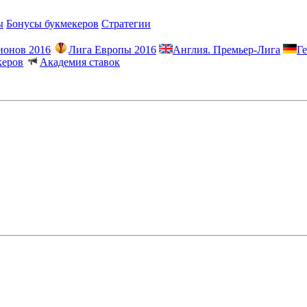
ы
Бонусы букмекеров
Стратегии
ионов 2016
Лига Европы 2016
Англия. Премьер-Лига
Г
керов
Академия ставок