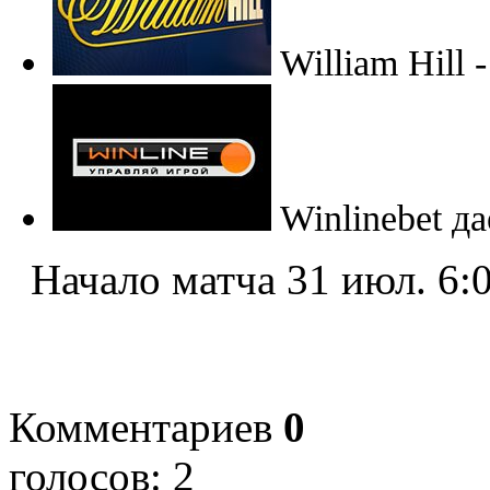
William Hill 
Winlinebet д
Начало матча
31 июл. 6
Комментариев
0
голосов:
2