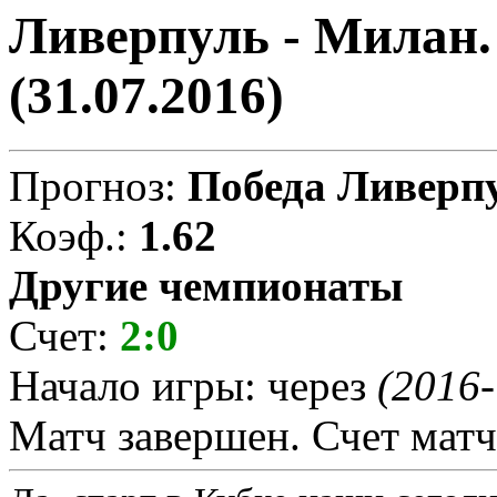
Ливерпуль - Милан.
(31.07.2016)
Прогноз:
Победа Ливерпу
Коэф.:
1.62
Другие чемпионаты
Счет:
2:0
Начало игры: через
(2016-
Матч завершен. Счет мат