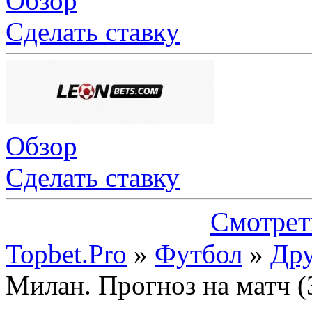
Обзор
Сделать ставку
Обзор
Сделать ставку
Смотрет
Topbet.Pro
»
Футбол
»
Дру
Милан. Прогноз на матч (