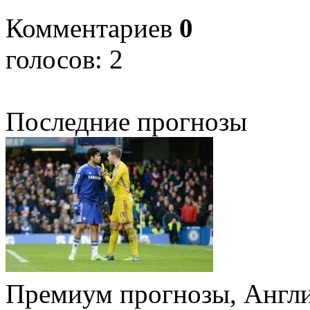
Комментариев
0
голосов:
2
Последние прогнозы
Премиум прогнозы, Англи