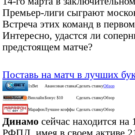
14-го марта в заключительном
Премьер-лиги сыграют москов
Встреча этих команд в первом
Интересно, удастся ли сопер
предстоящем матче?
Поставь на матч в лучших бу
1xBet
Авансовая ставка
Сделать ставку
Обзор
Винлайн
Бонус $10
Сделать ставку
Обзор
Марафон
Лучшие коэффы
Сделать ставку
Обзор
Динамо
сейчас находится на 
РФПЛ, имея в своем активе 2