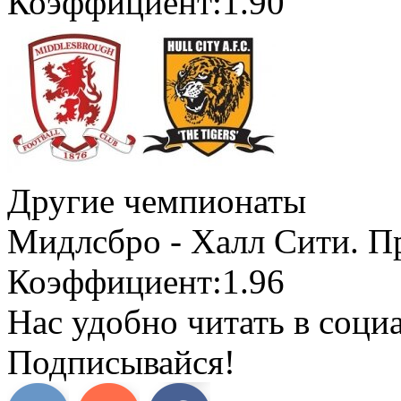
Коэффициент:
1.90
Другие чемпионаты
Мидлсбро - Халл Сити. Пр
Коэффициент:
1.96
Нас удобно читать в соци
Подписывайся!