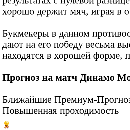
результатах с нулевой разнице
хорошо держит мяч, играя в 
Букмекеры в данном противос
дают на его победу весьма в
находятся в хорошей форме, п
Прогноз на матч Динамо Мо
Ближайшие Премиум-Прогно
Повышенная проходимость