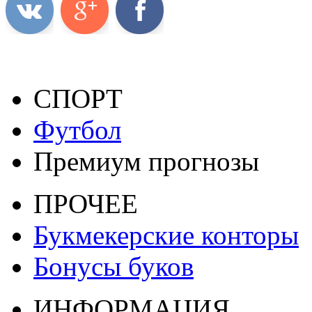
СПОРТ
Футбол
Премиум прогнозы
ПРОЧЕЕ
Букмекерские конторы
Бонусы буков
ИНФОРМАЦИЯ