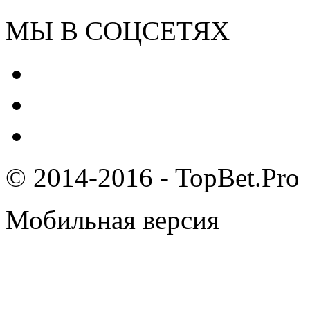
МЫ В СОЦСЕТЯХ
© 2014-2016 - TopBet.Pro
Мобильная версия