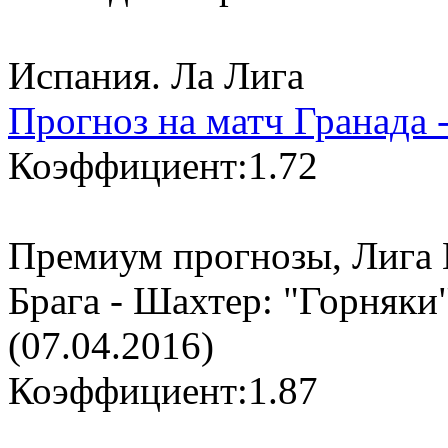
Испания. Ла Лига
Прогноз на матч Гранада -
Коэффициент:
1.72
Премиум прогнозы, Лига
Брага - Шахтер: "Горняки"
(07.04.2016)
Коэффициент:
1.87