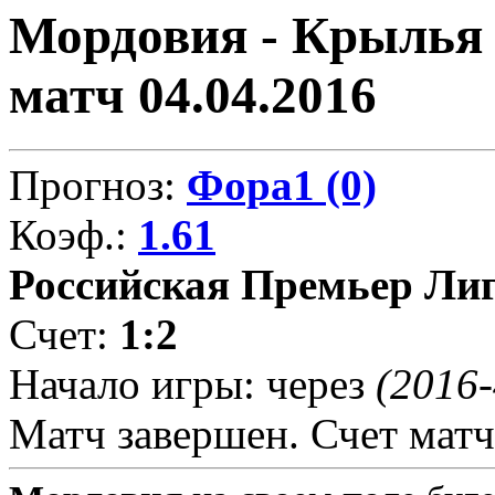
Мордовия - Крылья 
матч 04.04.2016
Прогноз:
Фора1 (0)
Коэф.:
1.61
Российская Премьер Ли
Счет:
1:2
Начало игры: через
(2016-
Матч завершен. Счет мат