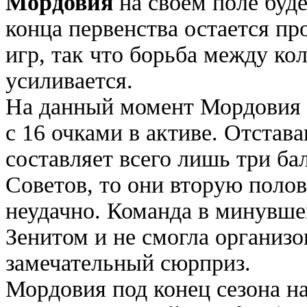
Мордовия
на своем поле буд
конца первенства остается пр
игр, так что борьба между к
усиливается.
На данный момент Мордовия о
с 16 очками в активе. Отстав
составляет всего лишь три ба
Советов, то они вторую полов
неудачно. Команда в минувшем
Зенитом и не смогла организ
замечательный сюрприз.
Мордовия под конец сезона на