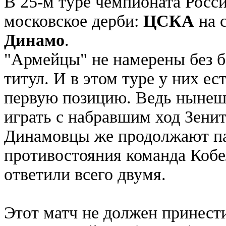
В 25-м туре чемпионата Росс
московское дерби:
ЦСКА
на 
Динамо
.
"Армейцы" не намерены без б
титул. И в этом туре у них е
первую позицию. Ведь нынешн
играть с набравшим ход Зенит
Динамовцы же продолжают пад
противостояния команда Кобе
ответили всего двумя.
Этот матч не должен принести