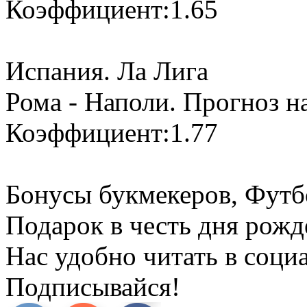
Коэффициент:
1.65
Испания. Ла Лига
Рома - Наполи. Прогноз н
Коэффициент:
1.77
Бонусы букмекеров, Футб
Подарок в честь дня рож
Нас удобно читать в соци
Подписывайся!