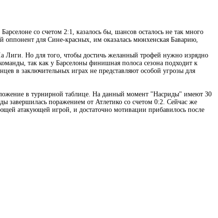
арселоне со счетом 2:1, казалось бы, шансов осталось не так много
ый оппонент для Сине-красных, им оказалась мюнхенская Баварию,
 Ла Лиги. Но для того, чтобы достичь желанный трофей нужно изрядно
 команды, так как у Барселоны финишная полоса сезона подходит к
нцев в заключительных играх не представляют особой угрозы для
положение в турнирной таблице. На данный момент "Насриды" имеют 30
ады завершилась поражением от Атлетико со счетом 0:2. Сейчас же
яющей атакующей игрой, и достаточно мотивации прибавилось после