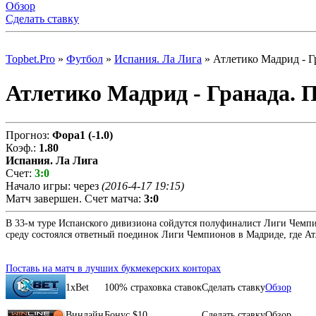
Обзор
Сделать ставку
Topbet.Pro
»
Футбол
»
Испания. Ла Лига
» Атлетико Мадрид - Гр
Атлетико Мадрид - Гранада. П
Прогноз:
Фора1 (-1.0)
Коэф.:
1.80
Испания. Ла Лига
Счет:
3:0
Начало игры: через
(2016-4-17 19:15)
Матч завершен. Счет матча:
3:0
В 33-м туре Испанского дивизиона сойдутся полуфиналист Лиги Чем
среду состоялся ответный поединок Лиги Чемпионов в Мадриде, где Ат
Поставь на матч в лучших букмекерских конторах
1xBet
100% страховка ставок
Сделать ставку
Обзор
Винлайн
Бонус $10
Сделать ставку
Обзор