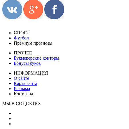
СПОРТ
Футбол
Премиум прогнозы
ПРОЧЕЕ
Букмекерские конторы
Бонусы буков
ИНФОРМАЦИЯ
О сайте
Карта сайта
Реклама
Контакты
МЫ В СОЦСЕТЯХ