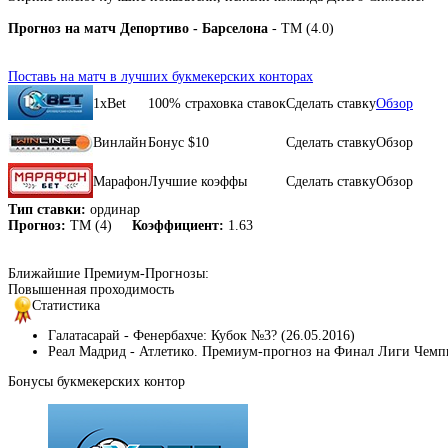
Прогноз на матч Депортиво - Барселона
- ТМ (4.0)
Поставь на матч в лучших букмекерских конторах
1xBet
100% страховка ставок
Сделать ставку
Обзор
Винлайн
Бонус $10
Сделать ставку
Обзор
Марафон
Лучшие коэффы
Сделать ставку
Обзор
Тип ставки:
ординар
Прогноз:
ТМ (4)
Коэффициент:
1.63
Ближайшие Премиум-Прогнозы:
Повышенная проходимость
Статистика
Галатасарай - Фенербахче: Кубок №3? (26.05.2016)
Реал Мадрид - Атлетико. Премиум-прогноз на Финал Лиги Чемпи
Бонусы букмекерских контор