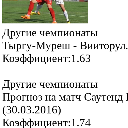
Другие чемпионаты
Тыргу-Муреш - Вииторул.
Коэффициент:
1.63
Другие чемпионаты
Прогноз на матч Саутен
(30.03.2016)
Коэффициент:
1.74