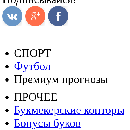
СПОРТ
Футбол
Премиум прогнозы
ПРОЧЕЕ
Букмекерские конторы
Бонусы буков