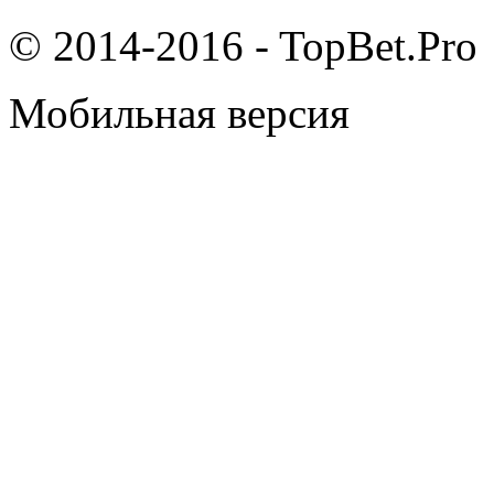
© 2014-2016 - TopBet.Pro
Мобильная версия