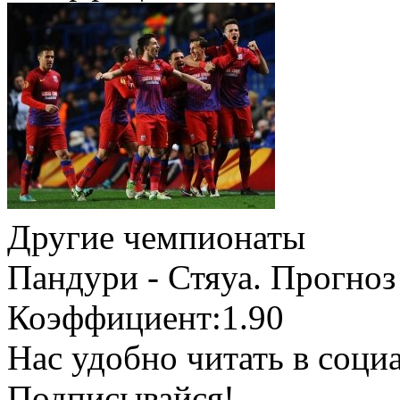
Другие чемпионаты
Пандури - Стяуа. Прогноз
Коэффициент:
1.90
Нас удобно читать в соци
Подписывайся!