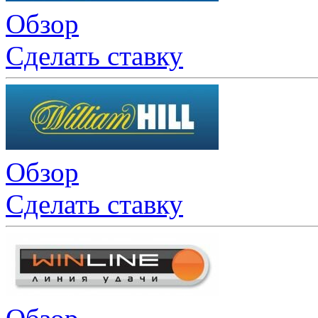
Обзор
Сделать ставку
Обзор
Сделать ставку