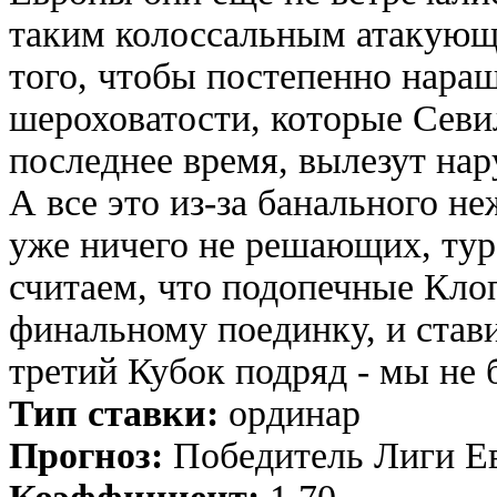
таким колоссальным атакующ
того, чтобы постепенно наращ
шероховатости, которые Севил
последнее время, вылезут на
А все это из-за банального н
уже ничего не решающих, тур
считаем, что подопечные Клоп
финальному поединку, и стави
третий Кубок подряд - мы не 
Тип ставки:
ординар
Прогноз:
Победитель Лиги Е