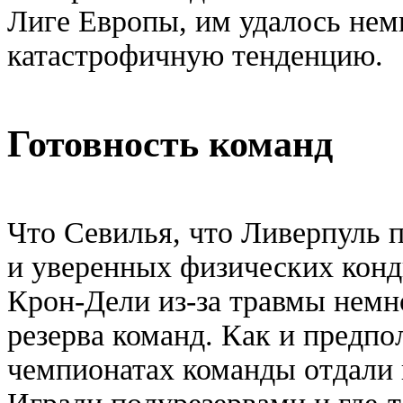
Лиге Европы, им удалось нем
катастрофичную тенденцию.
Готовность команд
Что Севилья, что Ливерпуль 
и уверенных физических кон
Крон-Дели из-за травмы немн
резерва команд. Как и предпо
чемпионатах команды отдали 