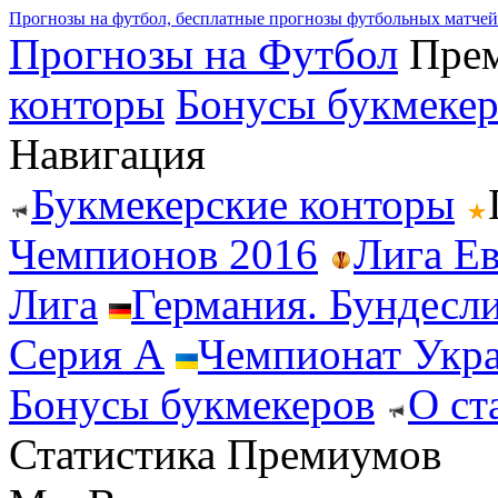
Прогнозы на футбол, бесплатные прогнозы футбольных матчей
Прогнозы на Футбол
Пре
конторы
Бонусы букмеке
Навигация
Букмекерские конторы
Чемпионов 2016
Лига Е
Лига
Германия. Бундесл
Серия А
Чемпионат Укр
Бонусы букмекеров
О ст
Статистика Премиумов