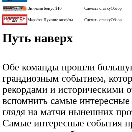
Винлайн
Бонус $10
Сделать ставку
Обзор
Марафон
Лучшие коэффы
Сделать ставку
Обзор
Путь наверх
Обе команды прошли большу
грандиозным событием, котор
рекордами и историческими 
вспомнить самые интересные
глядя на матчи нынешних прот
Самые интересные события пр