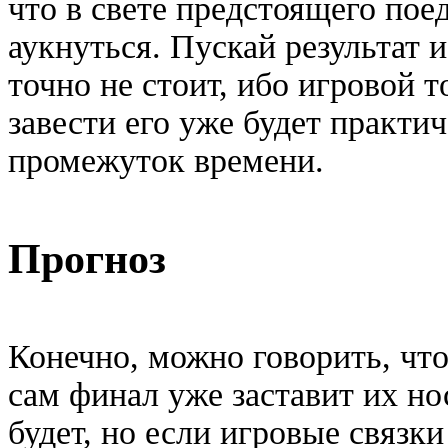
что в свете предстоящего пое
аукнуться. Пускай результат и
точно не стоит, ибо игровой 
завести его уже будет практи
промежуток времени.
Прогноз
Конечно, можно говорить, что 
сам финал уже заставит их но
будет, но если игровые связк