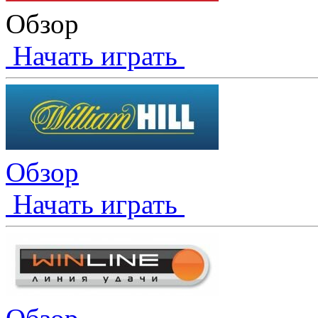
Обзор
Начать играть
Обзор
Начать играть