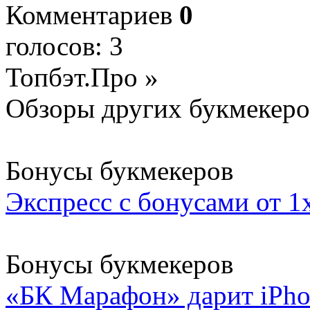
Комментариев
0
голосов:
3
Топбэт.Про »
Обзоры других букмекеро
Бонусы букмекеров
Экспресс с бонусами от 1
Бонусы букмекеров
«БК Марафон» дарит iPho