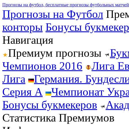
Прогнозы на футбол, бесплатные прогнозы футбольных матчей
Прогнозы на Футбол
Пре
конторы
Бонусы букмеке
Навигация
Премиум прогнозы
Бук
Чемпионов 2016
Лига Е
Лига
Германия. Бундесл
Серия А
Чемпионат Укр
Бонусы букмекеров
Акад
Статистика Премиумов