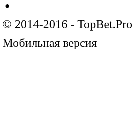
© 2014-2016 - TopBet.Pro
Мобильная версия