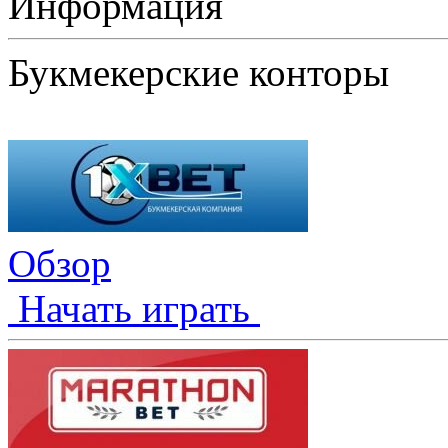
Информация
Букмекерские конторы
Обзор
Начать играть