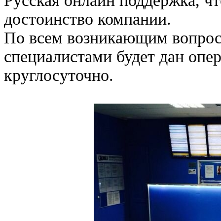
Русская онлайн поддержка, чт
достоинство компании.
По всем возникающим вопроса
специалистами будет дан опер
круглосуточно.