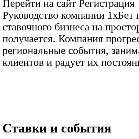
Перейти на сайт Регистрация
Руководство компании 1хБет 
ставочного бизнеса на просто
получается. Компания прогре
региональные события, заним
клиентов и радует их постоя
Ставки и события