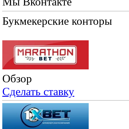
Мы Вконтакте
Букмекерские конторы
Обзор
Сделать ставку