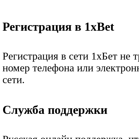
Регистрация в 1xBet
Регистрация в сети 1хБет не 
номер телефона или электронн
сети.
Служба поддержки