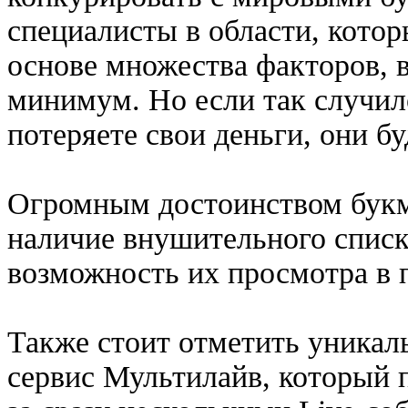
специалисты в области, кот
основе множества факторов, 
минимум. Но если так случило
потеряете свои деньги, они б
Огромным достоинством букм
наличие внушительного списка
возможность их просмотра в 
Также стоит отметить уникал
сервис Мультилайв, который 