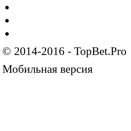
© 2014-2016 - TopBet.Pro
Мобильная версия