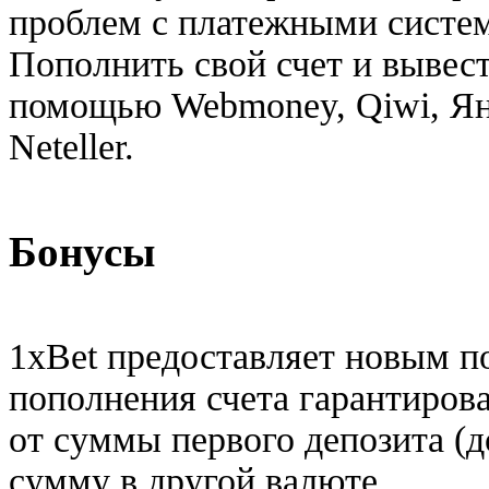
проблем с платежными система
Пополнить свой счет и вывес
помощью Webmoney, Qiwi, Янд
Neteller.
Бонусы
1xBet предоставляет новым п
пополнения счета гарантиров
от суммы первого депозита (
сумму в другой валюте.