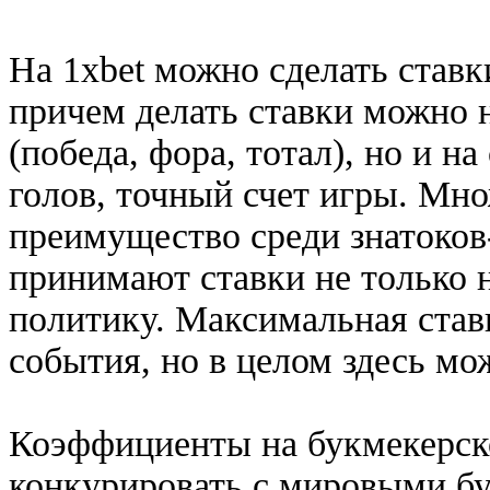
На 1xbet можно сделать ставк
причем делать ставки можно 
(победа, фора, тотал), но и на
голов, точный счет игры. Мн
преимущество среди знатоков
принимают ставки не только н
политику. Максимальная ставк
события, но в целом здесь мо
Коэффициенты на букмекерск
конкурировать с мировыми б