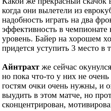
Какой же прекрасный скачок в
когда они вылетели из евроку
надобность играть на два фрон
эффективность в чемпионате 
уровень. Байер на хорошем хо
придется уступить 3 место в 
Айнтрахт
же сейчас окунулся
но пока что-то у них не очен
гостям очки очень нужны, и о
выудить в этом матче, но пр
сконцентрирован, мотивирован