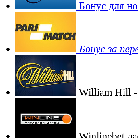
Бонус для но
Бонус за пе
William Hill 
Winlinebet д