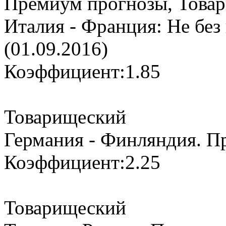
Премиум прогнозы, Това
Италия - Франция: Не без
(01.09.2016)
Коэффициент:
1.85
Товарищеский
Германия - Финляндия. Пр
Коэффициент:
2.25
Товарищеский