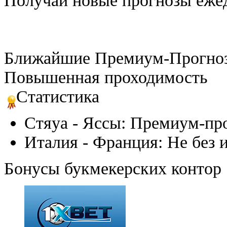
Получай новые прогнозы еже
Ближайшие Премиум-Прогно
Повышенная проходимость
Статистика
Стяуа - Яссы: Премиум-про
Италия - Франция: Не без 
Бонусы букмекерских контор