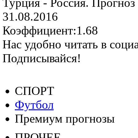
Турция - Россия. Прогноз
31.08.2016
Коэффициент:
1.68
Нас удобно читать в соци
Подписывайся!
СПОРТ
Футбол
Премиум прогнозы
ПРОЧЕЕ