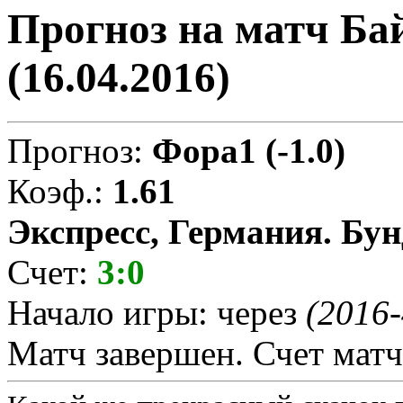
Прогноз на матч Ба
(16.04.2016)
Прогноз:
Фора1 (-1.0)
Коэф.:
1.61
Экспресс, Германия. Бу
Счет:
3:0
Начало игры: через
(2016-
Матч завершен. Счет мат