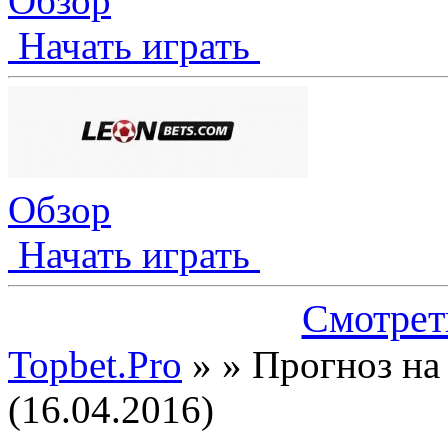
Обзор
Начать играть
Обзор
Начать играть
Смотрет
Topbet.Pro
»
» Прогноз на
(16.04.2016)