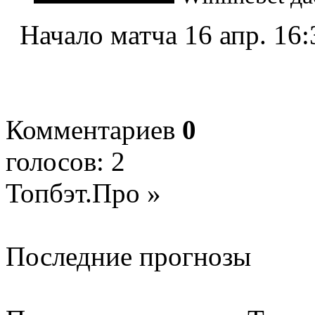
Начало матча
16 апр. 16
Комментариев
0
голосов:
2
Топбэт.Про »
Последние прогнозы