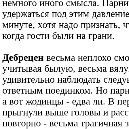
немного иного смысла. Парни
удержаться под этим давление
минуте, хотя надо признать, 
когда гости были на грани.
Дебрецен
весьма неплохо смо
учитывая былую, весьма вялу
удивительно наблюдать следу
ответным поединком. Но парн
а вот жодинцы - едва ли. В пе
прыгнули выше головы и расс
повторно - весьма трагичная з