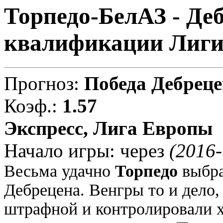
Торпедо-БелАЗ - Деб
квалификации Лиги 
Прогноз:
Победа Дебреце
Коэф.:
1.57
Экспресс, Лига Европы
Начало игры: через
(2016-
Весьма удачно
Торпедо
выбра
Дебрецена. Венгры то и дело,
штрафной и контролировали х