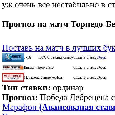
уж очень все нестабильно в с
Прогноз на матч Торпедо-Бе
Поставь на матч в лучших бу
1xBet
100% страховка ставок
Сделать ставку
Обзор
Винлайн
Бонус $10
Сделать ставку
Обзор
Марафон
Лучшие коэффы
Сделать ставку
Обзор
Тип ставки:
ординар
Прогноз:
Победа Дебрецена 
Марафон
(Авансованая став