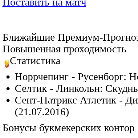
Поставить на матч
Ближайшие Премиум-Прогно
Повышенная проходимость
Статистика
Норрчепинг - Русенборг: Н
Селтик - Линкольн: Скудны
Сент-Патрикс Атлетик - Д
(21.07.2016)
Бонусы букмекерских контор