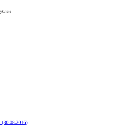
рублей
(30.08.2016)