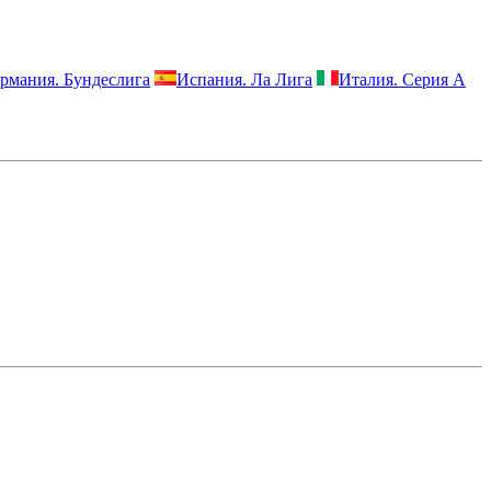
ермания. Бундеслига
Испания. Ла Лига
Италия. Серия А