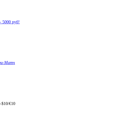
- 5000 руб!
ари-Матч
 -$10/€10