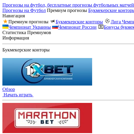
Прогнозы на футбол, бесплатные прогнозы футбольных матчей
Прогнозы на Футбол
Премиум прогнозы
Букмекерcкие контор
Навигация
Премиум прогнозы
Букмекерские конторы
Лига Чемп
Чемпионат Украины
Чемпионат России
Бонусы букме
Статистика Премиумов
Информация
Букмекерские конторы
Обзор
Начать играть