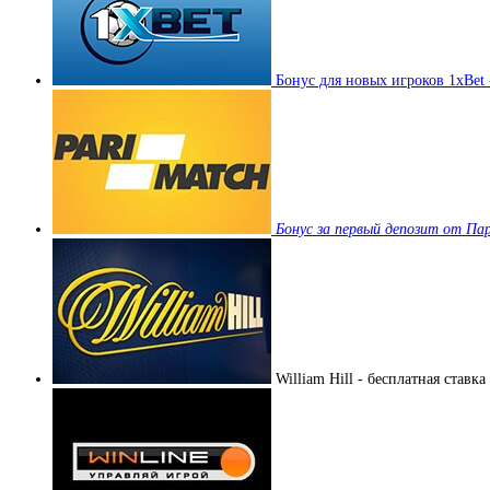
Бонус для новых игроков 1xBet 
Бонус за первый депозит от П
William Hill - бесплатная ставка