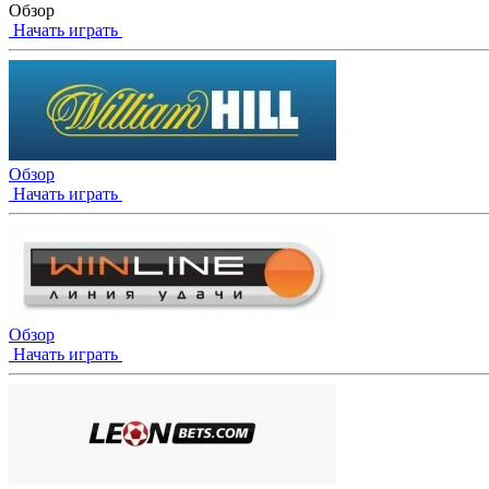
Обзор
Начать играть
Обзор
Начать играть
Обзор
Начать играть