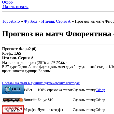
Обзор
Начать играть
Topbet.Pro
»
Футбол
»
Италия. Серия А
» Прогноз на матч Фиоре
Прогноз на матч Фиорентина -
Прогноз:
Фора2 (0)
Коэф.:
1.65
Италия. Серия А
Начало игры: через
(2016-2-29 23:00)
В 27 туре Серии А, нас будет ждать матч двух "неудачников" стадии 1
престижности турнира Европы.
Поставь на матч в лучших букмекерских конторах
1xBet
100% страховка ставок
Сделать ставку
Обзор
Винлайн
Бонус $10
Сделать ставку
Обзор
Марафон
Лучшие коэффы
Сделать ставку
Обзор