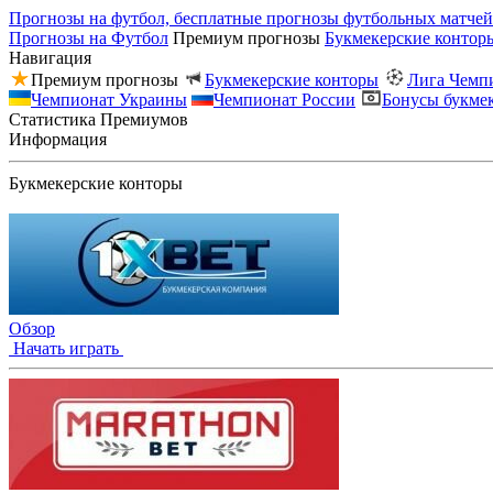
Прогнозы на футбол, бесплатные прогнозы футбольных матчей
Прогнозы на Футбол
Премиум прогнозы
Букмекерcкие контор
Навигация
Премиум прогнозы
Букмекерские конторы
Лига Чемп
Чемпионат Украины
Чемпионат России
Бонусы букме
Статистика Премиумов
Информация
Букмекерские конторы
Обзор
Начать играть