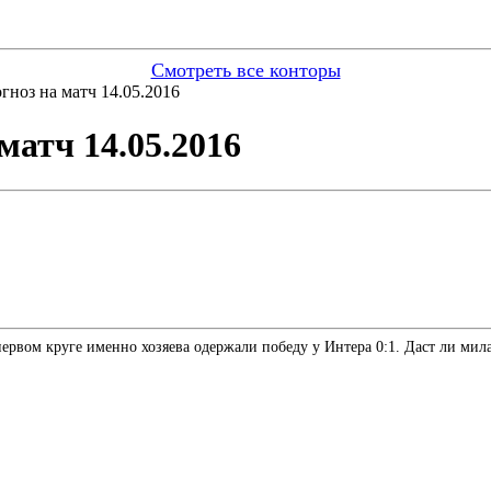
Смотреть все конторы
гноз на матч 14.05.2016
матч 14.05.2016
первом круге именно хозяева одержали победу у Интера 0:1. Даст ли ми