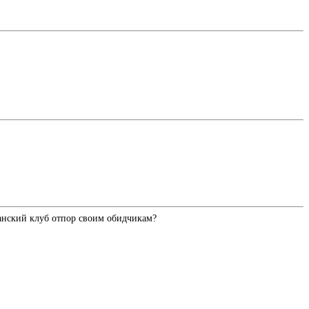
ланский клуб отпор своим обидчикам?