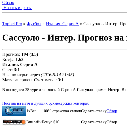
Обзор
Начать играть
Topbet.Pro
»
Футбол
»
Италия. Серия А
» Сассуоло - Интер. Про
Сассуоло - Интер. Прогноз на 
Прогноз:
ТМ (3.5)
Коэф.:
1.63
Италия. Серия А
Счет:
3:1
Начало игры: через
(2016-5-14 21:45)
Матч завершен. Счет матча:
3:1
В последнем 38 туре итальянской Серии А
Сассуоло
примет
Интер
. В 
Поставь на матч в лучших букмекерских конторах
1xBet
100% страховка ставок
Сделать ставку
Обзор
Винлайн
Бонус $10
Сделать ставку
Обзор