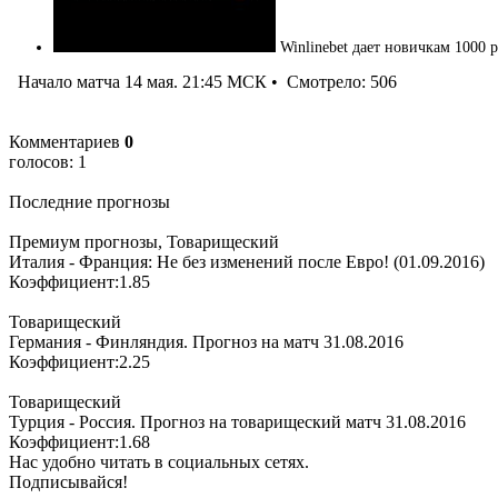
Winlinebet дает новичкам 1000 
Начало матча
14 мая. 21:45 МСК
• Смотрело:
506
Комментариев
0
голосов:
1
Последние прогнозы
Премиум прогнозы, Товарищеский
Италия - Франция: Не без изменений после Евро! (01.09.2016)
Коэффициент:
1.85
Товарищеский
Германия - Финляндия. Прогноз на матч 31.08.2016
Коэффициент:
2.25
Товарищеский
Турция - Россия. Прогноз на товарищеский матч 31.08.2016
Коэффициент:
1.68
Нас удобно читать в социальных сетях.
Подписывайся!