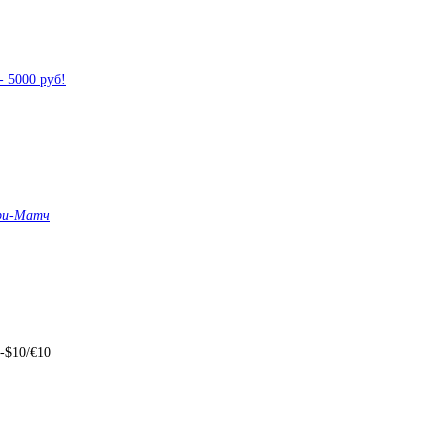
- 5000 руб!
ари-Матч
 -$10/€10