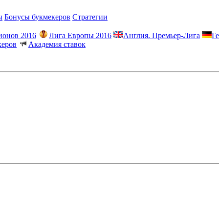
ы
Бонусы букмекеров
Стратегии
ионов 2016
Лига Европы 2016
Англия. Премьер-Лига
Г
керов
Академия ставок