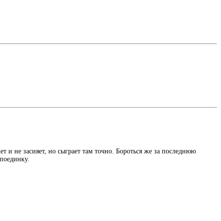
т и не засияет, но сыграет там точно. Бороться же за последнюю
 поединку.