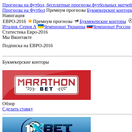
Прогнозы на футбол, бесплатные прогнозы футбольных матчей
Прогнозы на Футбол
Премиум прогнозы
Букмекерcкие контор
Навигация
ЕВРО-2016
Премиум прогнозы
Букмекерские конторы
Италия. Серия А
Чемпионат Украины
Чемпионат России
Статистика Евро-2016
Мы Вконтакте
Подписка на ЕВРО-2016
Букмекерские конторы
Обзор
Сделать ставку