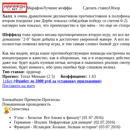
Марафон
Лучшие коэффы
Сделать ставку
Обзор
Халл
, в очень драматичном двухматчевом противостоянии в полуфинале
втором поединке уже Дерби показал себя(добыв победу со счетом 0-2). 
наглядно нам показал, что преимущество в три мяча - это еще не стопр
Шеффилд
тоже провел весьма противоречивую вторую игру, но все же 
домашние "2-0" были добыты в достаточно уверенной манере. А вот во
полностью поменял вектор игры, и тем самым сломил боевой дух сопер
Как мы видим, когда наши противоборствующие команды настроены на 
концентрацию и качество, как в оборонных, так и в атакующих действи
даже нас будет ждать нулевая ничья, которая в нынешних реалиях смотр
мнению, будет немного, ибо цена ошибки буде слишком велика.
Тип ставки:
ординар
Прогноз:
Тотал Меньше (2.5)
Коэффициент:
1.63
1хБет
(Фрибет до 1000 руб за установку приложения)
Поставить на матч
Ближайшие Премиум-Прогнозы:
Повышенная проходимость
Статистика
Уэльс - Бельгия: Все ближе к финалу! (01.07.2016)
Германия - Италия: Нефартовые для немцев! (02.07.2016)
Франция - Исландия: Больше, больше истории! (03.07.2016)