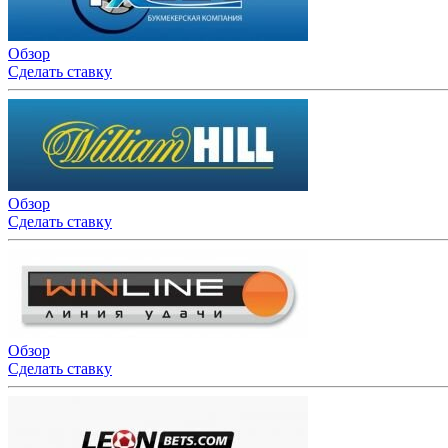
Обзор
Сделать ставку
Обзор
Сделать ставку
Обзор
Сделать ставку