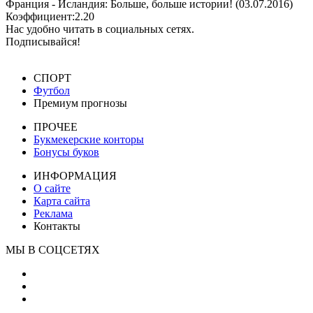
Франция - Исландия: Больше, больше истории! (03.07.2016)
Коэффициент:
2.20
Нас удобно читать в социальных сетях.
Подписывайся!
СПОРТ
Футбол
Премиум прогнозы
ПРОЧЕЕ
Букмекерские конторы
Бонусы буков
ИНФОРМАЦИЯ
О сайте
Карта сайта
Реклама
Контакты
МЫ В СОЦСЕТЯХ