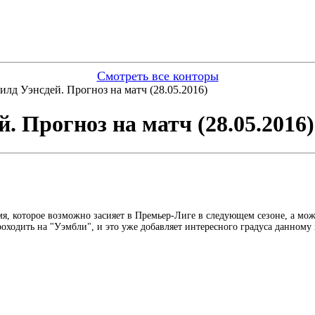
Смотреть все конторы
лд Уэнсдей. Прогноз на матч (28.05.2016)
 Прогноз на матч (28.05.2016)
я, которое возможно засияет в Премьер-Лиге в следующем сезоне, а може
роходить на "Уэмбли", и это уже добавляет интересного градуса данному