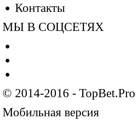
Контакты
МЫ В СОЦСЕТЯХ
© 2014-2016 - TopBet.Pro
Мобильная версия