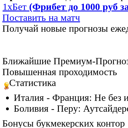
1хБет
(Фрибет до 1000 руб 
Поставить на матч
Получай новые прогнозы еже
Ближайшие Премиум-Прогно
Повышенная проходимость
Статистика
Италия - Франция: Не без 
Боливия - Перу: Аутсайдер
Бонусы букмекерских контор