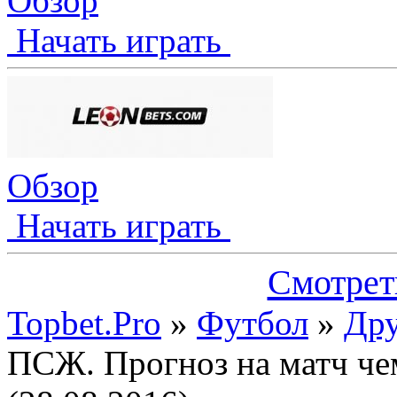
Обзор
Начать играть
Обзор
Начать играть
Смотрет
Topbet.Pro
»
Футбол
»
Дру
ПСЖ. Прогноз на матч ч