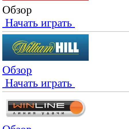
Обзор
Начать играть
Обзор
Начать играть