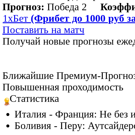
Прогноз:
Победа 2
Коэффи
1хБет
(Фрибет до 1000 руб 
Поставить на матч
Получай новые прогнозы еже
Ближайшие Премиум-Прогно
Повышенная проходимость
Статистика
Италия - Франция: Не без 
Боливия - Перу: Аутсайдер