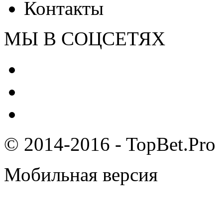
Контакты
МЫ В СОЦСЕТЯХ
© 2014-2016 - TopBet.Pro
Мобильная версия