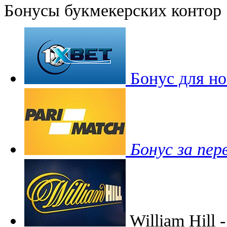
Бонусы букмекерских контор
Бонус для но
Бонус за пе
William Hill 