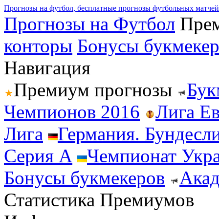
Прогнозы на футбол, бесплатные прогнозы футбольных матчей
Прогнозы на Футбол
Пре
конторы
Бонусы букмеке
Навигация
Премиум прогнозы
Бук
Чемпионов 2016
Лига Е
Лига
Германия. Бундесл
Серия А
Чемпионат Укр
Бонусы букмекеров
Акад
Статистика Премиумов