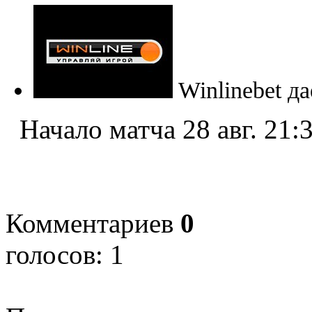
Winlinebet д
Начало матча
28 авг. 21
Комментариев
0
голосов:
1