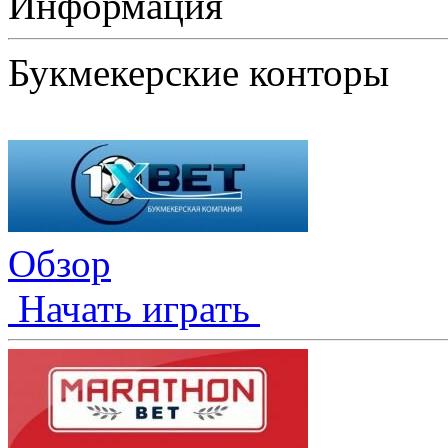
Информация
Букмекерские конторы
Обзор
Начать играть