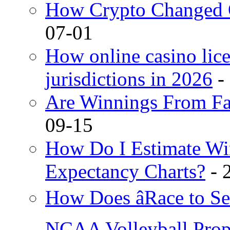
How Crypto Changed 
07-01
How online casino lice
jurisdictions in 2026
-
Are Winnings From Fa
09-15
How Do I Estimate Wi
Expectancy Charts?
- 
How Does âRace to Se
NCAA Volleyball Prop