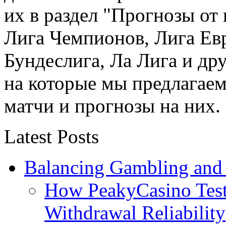
их в раздел "Прогнозы от 
Лига Чемпионов, Лига Ев
Бундеслига, Ла Лига и др
на которые мы предлагае
матчи и прогнозы на них.
Latest Posts
Balancing Gambling and 
How PeakyCasino Test
Withdrawal Reliability