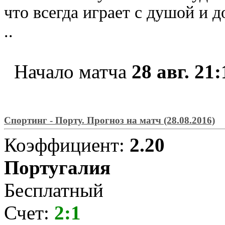
что всегда играет с душой и д
..
Начало матча
28 авг. 2
Спортинг - Порту. Прогноз на матч (28.08.2016)
Коэффициент:
2.20
Португалия
Бесплатный
Счет:
2:1