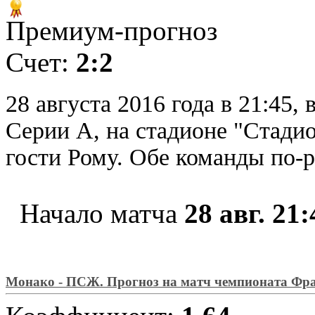
Премиум-прогноз
Счет:
2:2
28 августа 2016 года в 21:45,
Серии А, на стадионе "Стади
гости Рому. Обе команды по-ра
Начало матча
28 авг. 2
Монако - ПСЖ. Прогноз на матч чемпионата Фран