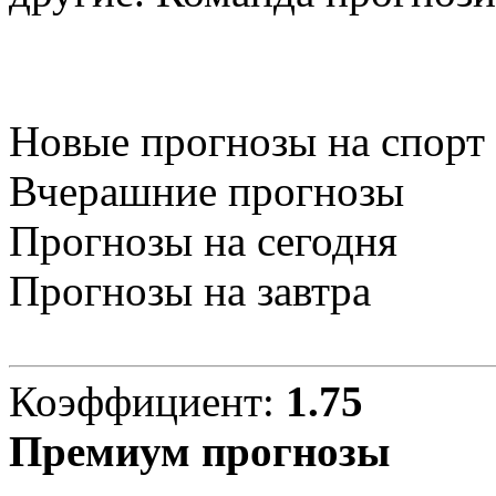
Новые прогнозы на спорт
Вчерашние прогнозы
Прогнозы на сегодня
Прогнозы на завтра
Стяуа - Яссы: Премиум-прогноз на матч 31.08.20
Коэффициент:
1.75
Премиум прогнозы