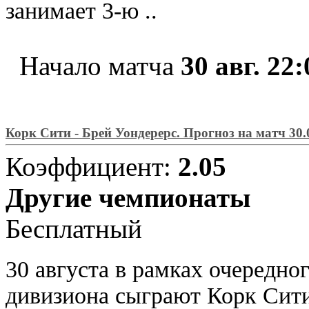
занимает 3-ю ..
Начало матча
30 авг. 2
Корк Сити - Брей Уондерерс. Прогноз на матч 30.
Коэффициент:
2.05
Другие чемпионаты
Бесплатный
30 августа в рамках очередно
дивизиона сыграют Корк Сити