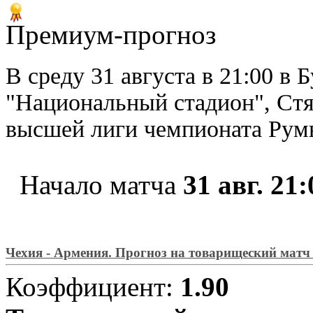
Премиум-прогноз
В среду 31 августа в 21:00 в 
"Национальный стадион", Стяу
высшей лиги чемпионата Румы
Начало матча
31 авг. 2
Чехия - Армения. Прогноз на товарищеский матч 
Коэффициент:
1.90