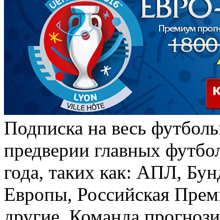
Подписка на весь футболь
предверии главных футбо
года, таких как: АПЛ, Бу
Европы, Российская Премь
другие. Команда прогноз