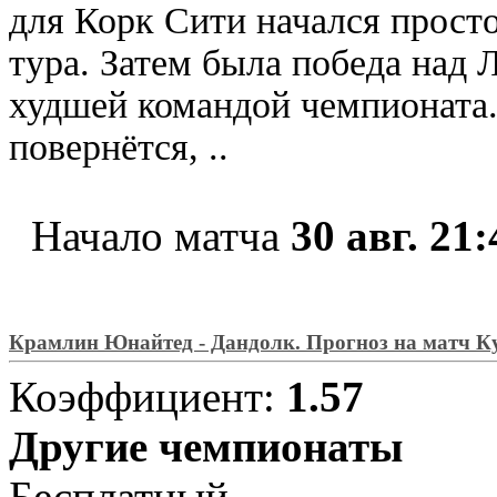
для Корк Сити начался просто
тура. Затем была победа над 
худшей командой чемпионата. 
повернётся, ..
Начало матча
30 авг. 2
Крамлин Юнайтед - Дандолк. Прогноз на матч Ку
Коэффициент:
1.57
Другие чемпионаты
Бесплатный