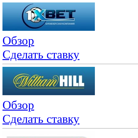
Обзор
Сделать ставку
Обзор
Сделать ставку