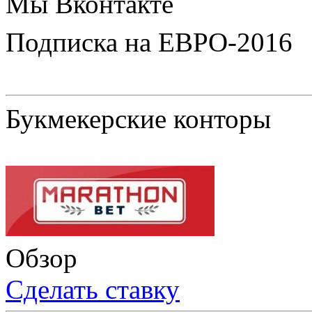
Мы Вконтакте
Подписка на ЕВРО-2016
Букмекерские конторы
Обзор
Сделать ставку