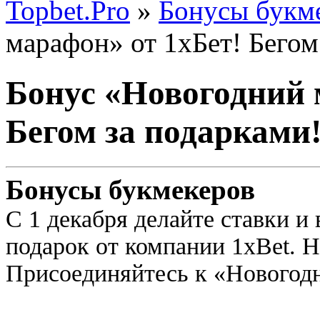
Topbet.Pro
»
Бонусы букм
марафон» от 1хБет! Бегом
Бонус «Новогодний 
Бегом за подарками
Бонусы букмекеров
С 1 декабря делайте ставки и
подарок от компании 1xBet. Н
Присоединяйтесь к «Новогод