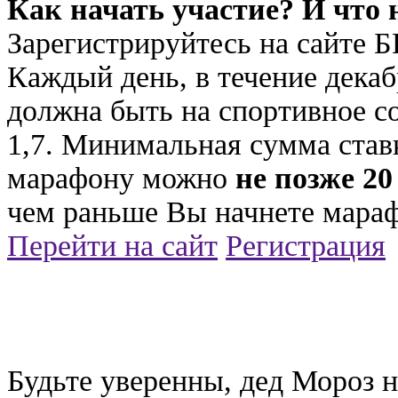
Как начать участие? И что 
Зарегистрируйтесь на сайте Б
Каждый день, в течение декаб
должна быть на спортивное с
1,7. Минимальная сумма став
марафону можно
не позже 20
чем раньше Вы начнете мараф
Перейти на сайт
Регистрация
Будьте уверенны, дед Мороз н