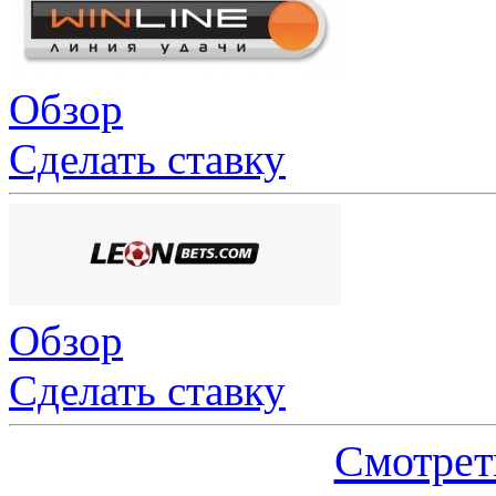
Обзор
Сделать ставку
Обзор
Сделать ставку
Смотрет