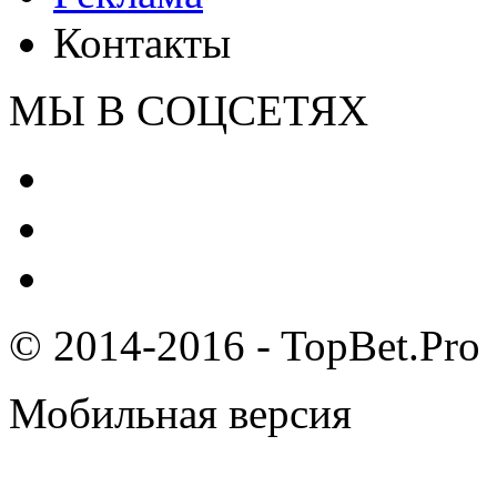
Контакты
МЫ В СОЦСЕТЯХ
© 2014-2016 - TopBet.Pro
Мобильная версия