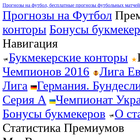
Прогнозы на футбол, бесплатные прогнозы футбольных матчей
Прогнозы на Футбол
Пре
конторы
Бонусы букмеке
Навигация
Букмекерские конторы
Чемпионов 2016
Лига Е
Лига
Германия. Бундесл
Серия А
Чемпионат Укр
Бонусы букмекеров
О ст
Статистика Премиумов