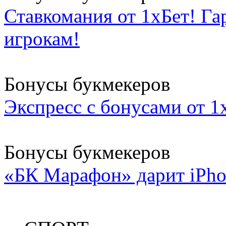
Ставкомания от 1хБет! Г
игрокам!
Бонусы букмекеров
Экспресс с бонусами от 1
Бонусы букмекеров
«БК Марафон» дарит iPho