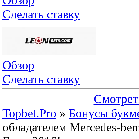
Обзор
Сделать ставку
Обзор
Сделать ставку
Смотрет
Topbet.Pro
»
Бонусы букм
обладателем Mercedes-be