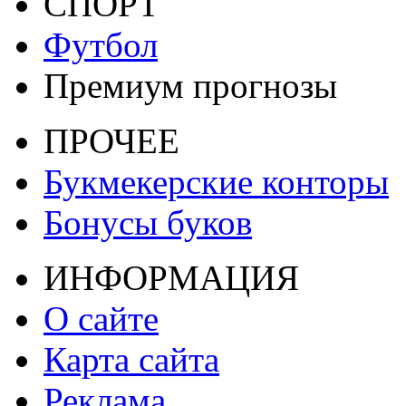
СПОРТ
Футбол
Премиум прогнозы
ПРОЧЕЕ
Букмекерские конторы
Бонусы буков
ИНФОРМАЦИЯ
О сайте
Карта сайта
Реклама