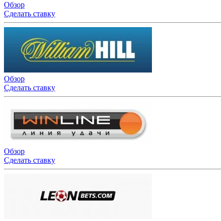
Обзор
Сделать ставку
Обзор
Сделать ставку
Обзор
Сделать ставку