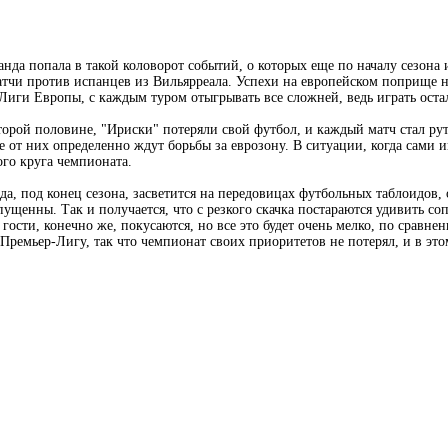
анда попала в такой коловорот событий, о которых еще по началу сезон
тчи против испанцев из Вильярреала. Успехи на европейском поприще н
е Лиги Европы, с каждым туром отыгрывать все сложней, ведь играть оста
второй половине, "Ириски" потеряли свой футбол, и каждый матч стал р
 от них определенно ждут борьбы за еврозону. В ситуации, когда сами и
ого круга чемпионата.
а, под конец сезона, засветится на передовицах футбольных таблоидов,
пущенны. Так и получается, что с резкого скачка постараются удивить с
 гости, конечно же, покусаются, но все это будет очень мелко, по срав
Премьер-Лигу, так что чемпионат своих приоритетов не потерял, и в это