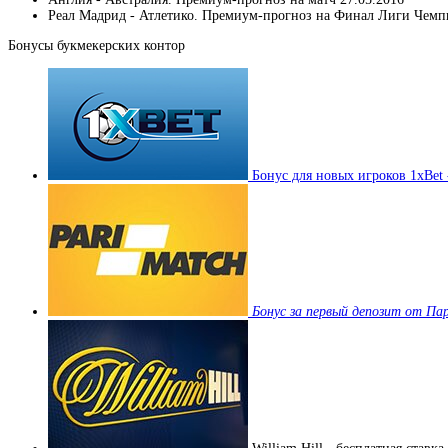
Реал Мадрид - Атлетико. Премиум-прогноз на Финал Лиги Чемпи
Бонусы букмекерских контор
Бонус для новых игроков 1xBet 
Бонус за первый депозит от П