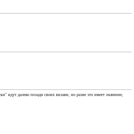
ски" идут далеко позади своих визави, но разве это имеет значение,