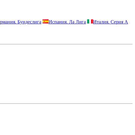
ермания. Бундеслига
Испания. Ла Лига
Италия. Серия А