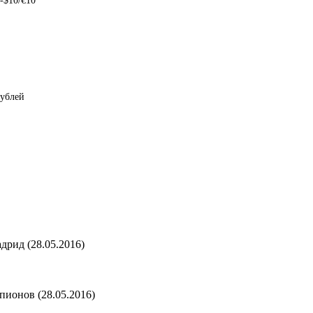
 -$10/€10
рублей
рид (28.05.2016)
ионов (28.05.2016)