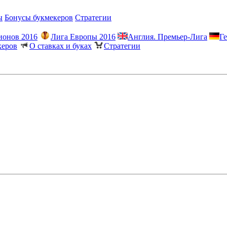
ы
Бонусы букмекеров
Стратегии
ионов 2016
Лига Европы 2016
Англия. Премьер-Лига
Г
керов
О ставках и буках
Стратегии