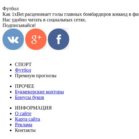
Футбол
Как 1xBet расценивает голы главных бомбардиров команд в ф
Нас удобно читать в социальных сетях.
Подписывайся!
СПОРТ
Футбол
Премиум прогнозы
ПРОЧЕЕ
Букмекерские конторы
Бонусы буков
ИНФОРМАЦИЯ
О сайте
Карта сайта
Реклама
Контакты