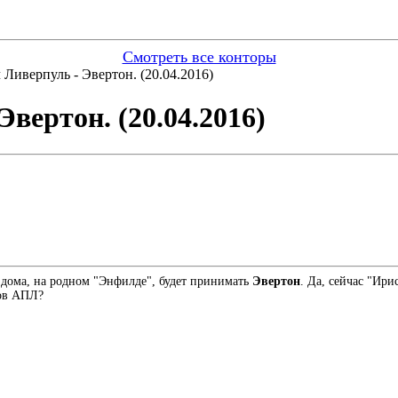
Смотреть все конторы
 Ливерпуль - Эвертон. (20.04.2016)
вертон. (20.04.2016)
 дома, на родном "Энфилде", будет принимать
Эвертон
. Да, сейчас "Ири
сов АПЛ?