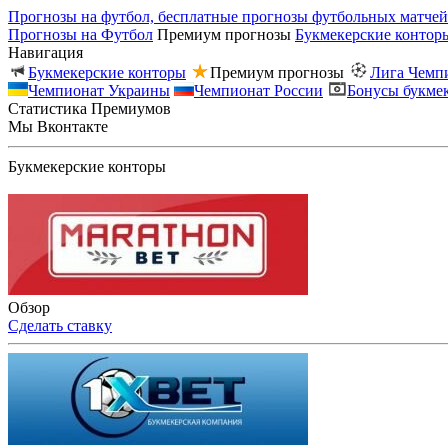
Прогнозы на футбол, бесплатные прогнозы футбольных матчей
Прогнозы на Футбол
Премиум прогнозы
Букмекерcкие контор
Навигация
Букмекерские конторы
Премиум прогнозы
Лига Чемп
Чемпионат Украины
Чемпионат России
Бонусы букме
Статистика Премиумов
Мы Вконтакте
Букмекерские конторы
Обзор
Сделать ставку