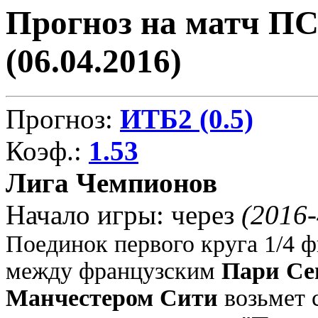
Прогноз на матч П
(06.04.2016)
Прогноз:
ИТБ2 (0.5)
Коэф.:
1.53
Лига Чемпионов
Начало игры: через
(2016-
Поединок первого круга 1/4 
между французским
Пари Се
Манчестером Сити
возьмет 