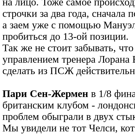
на лицо. Тоже самое происход
строчки за два года, сначала
а заем уже с помощью Мануэл
пробиться до 13-ой позиции.
Так же не стоит забывать, чт
управлением тренера Лорана 
сделать из ПСЖ действительн
Пари Сен-Жермен
в 1/8 фин
британским клубом - лондонс
проблем обыграли в двух стык
Мы увидели не тот Челси, ко