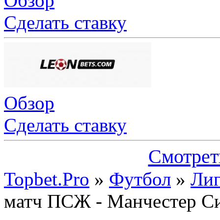
Обзор
Сделать ставку
Обзор
Сделать ставку
Смотрет
Topbet.Pro
»
Футбол
»
Лиг
матч ПСЖ - Манчестер Си