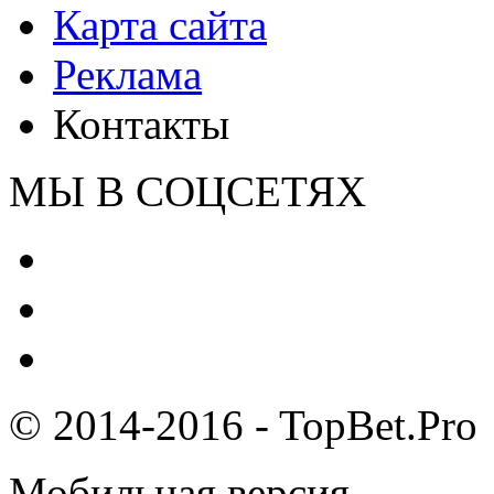
Карта сайта
Реклама
Контакты
МЫ В СОЦСЕТЯХ
© 2014-2016 - TopBet.Pro
Мобильная версия