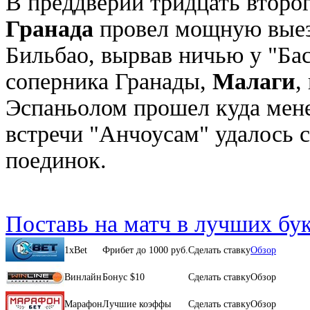
В преддверии тридцать второ
Гранада
провел мощную выез
Бильбао, вырвав ничью у "Бас
соперника Гранады,
Малаги
,
Эспаньолом прошел куда мене
встречи "Анчоусам" удалось 
поединок.
Поставь на матч в лучших бу
1xBet
Фрибет до 1000 руб.
Сделать ставку
Обзор
Винлайн
Бонус $10
Сделать ставку
Обзор
Марафон
Лучшие коэффы
Сделать ставку
Обзор