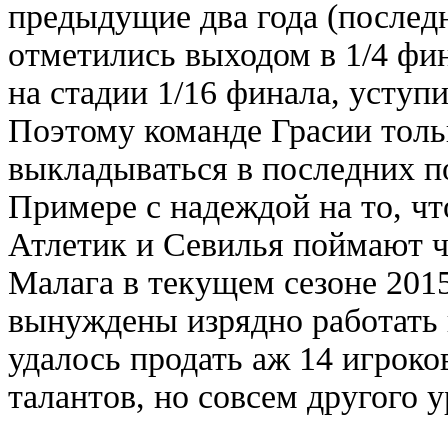
предыдущие два года (последн
отметились выходом в 1/4 фи
на стадии 1/16 финала, уступ
Поэтому команде Грасии толь
выкладываться в последних п
Примере с надеждой на то, чт
Атлетик и Севилья поймают ч
Малага в текущем сезоне 2015
вынуждены изрядно работать 
удалось продать аж 14 игроко
талантов, но совсем другого у