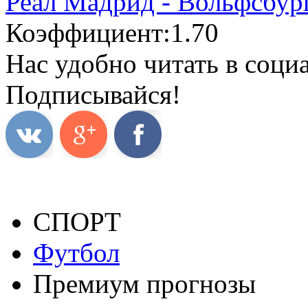
Реал Мадрид - Вольфсбург
Коэффициент:
1.70
Нас удобно читать в соци
Подписывайся!
СПОРТ
Футбол
Премиум прогнозы