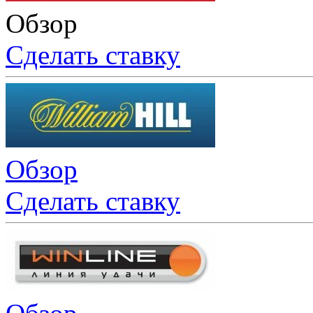
Обзор
Сделать ставку
Обзор
Сделать ставку