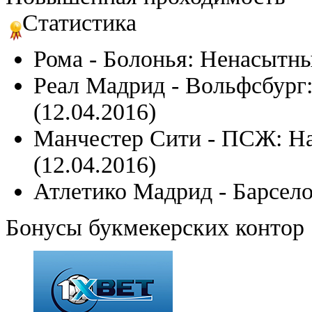
Статистика
Рома - Болонья: Ненасытны
Реал Мадрид - Вольфсбург:
(12.04.2016)
Манчестер Сити - ПСЖ: На
(12.04.2016)
Атлетико Мадрид - Барсело
Бонусы букмекерских контор