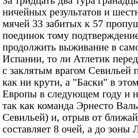
За тридцать два тура гранадц
ничейных результатов и шест
мячей 33 забитых к 57 пропу
поединок тому подтверждение
продолжить выживание в сам
Испании, то ли Атлетик пере
с заклятым врагом Севильей п
как ни крути, а "Баски" в это
Европы в следующем году и ни
так как команда Эрнесто Валь
Севильей) и, отрыв от ближай
составляет 8 очей, а до зоны