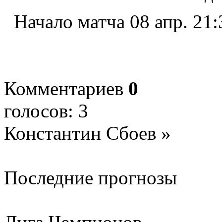
Начало матча
08 апр. 21
Комментариев
0
голосов:
3
Константин Сбоев »
Последние прогнозы