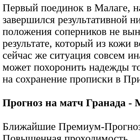
Первый поединок в Малаге, н
завершился результативной ни
положения соперников не вы
результате, который из кожи 
сейчас же ситуация совсем и
может похоронить надежды то
на сохранение прописки в Пр
Прогноз на матч Гранада - 
Ближайшие Премиум-Прогно
Повышенная проходимость