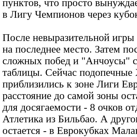
пунктов, что просто вынужда
в Лигу Чемпионов через кубо
После невыразительной игры
на последнее место. Затем по
сложных побед и "Анчоусы" с
таблицы. Сейчас подопечные
приблизились к зоне Лиги Ев
расстояние до самой зоны ос
для досягаемости - 8 очков о
Атлетика из Бильбао. А друго
остается - в Еврокубках Малаг