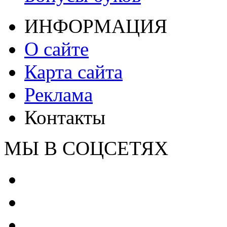
ИНФОРМАЦИЯ
О сайте
Карта сайта
Реклама
Контакты
МЫ В СОЦСЕТЯХ