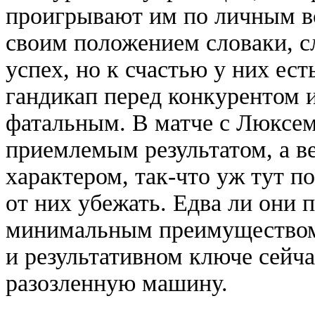
проигрывают им по личным вс
своим положением словаки, с
успех, но к счастью у них ес
гандикап перед конкурентом и
фатальным. В матче с Люксем
приемлемым результатом, а ве
характером, так-что уж тут п
от них убежать. Едва ли они
минимальным преимуществом
и результативном ключе сейч
разозленную машину.