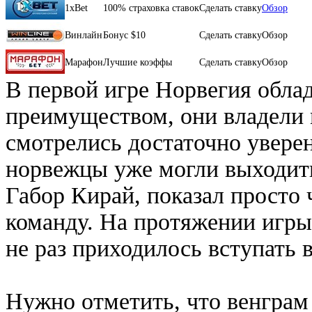
1xBet
100% страховка ставок
Сделать ставку
Обзор
Винлайн
Бонус $10
Сделать ставку
Обзор
Марафон
Лучшие коэффы
Сделать ставку
Обзор
В первой игре Норвегия обла
преимуществом, они владели 
смотрелись достаточно увере
норвежцы уже могли выходить 
Габор Кирай, показал просто 
команду. На протяжении игры
не раз приходилось вступать в
Нужно отметить, что венграм 