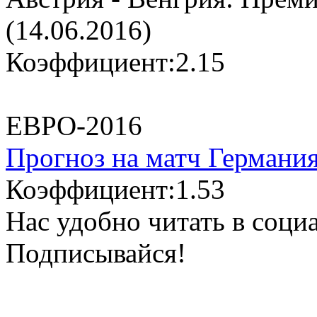
(14.06.2016)
Коэффициент:
2.15
ЕВРО-2016
Прогноз на матч Германия
Коэффициент:
1.53
Нас удобно читать в соци
Подписывайся!