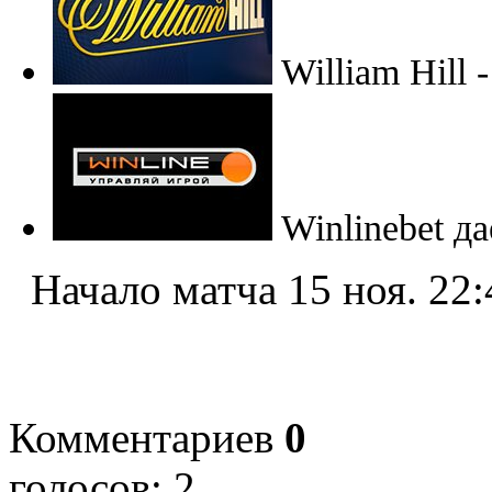
William Hill 
Winlinebet д
Начало матча
15 ноя. 22
Комментариев
0
голосов:
2