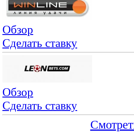
Обзор
Сделать ставку
Обзор
Сделать ставку
Смотрет