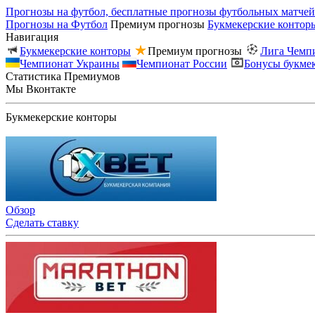
Прогнозы на футбол, бесплатные прогнозы футбольных матчей
Прогнозы на Футбол
Премиум прогнозы
Букмекерcкие контор
Навигация
Букмекерские конторы
Премиум прогнозы
Лига Чемп
Чемпионат Украины
Чемпионат России
Бонусы букме
Статистика Премиумов
Мы Вконтакте
Букмекерские конторы
Обзор
Сделать ставку