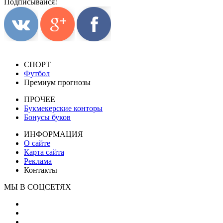
Подписывайся!
СПОРТ
Футбол
Премиум прогнозы
ПРОЧЕЕ
Букмекерские конторы
Бонусы буков
ИНФОРМАЦИЯ
О сайте
Карта сайта
Реклама
Контакты
МЫ В СОЦСЕТЯХ