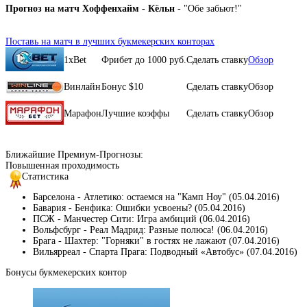
Прогноз на матч Хоффенхайм - Кёльн
- "Обе забьют!"
Поставь на матч в лучших букмекерских конторах
1xBet
Фрибет до 1000 руб.
Сделать ставку
Обзор
Винлайн
Бонус $10
Сделать ставку
Обзор
Марафон
Лучшие коэффы
Сделать ставку
Обзор
Ближайшие Премиум-Прогнозы:
Повышенная проходимость
Статистика
Барселона - Атлетико: остаемся на "Камп Ноу" (05.04.2016)
Бавария - Бенфика: Ошибки усвоены? (05.04.2016)
ПСЖ - Манчестер Сити: Игра амбиций (06.04.2016)
Вольфсбург - Реал Мадрид: Разные полюса! (06.04.2016)
Брага - Шахтер: "Горняки" в гостях не лажают (07.04.2016)
Вильярреал - Спарта Прага: Подводный «Автобус» (07.04.2016)
Бонусы букмекерских контор