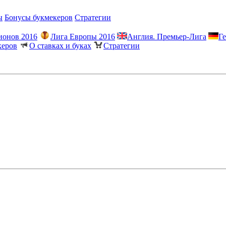
ы
Бонусы букмекеров
Стратегии
ионов 2016
Лига Европы 2016
Англия. Премьер-Лига
Г
керов
О ставках и буках
Стратегии