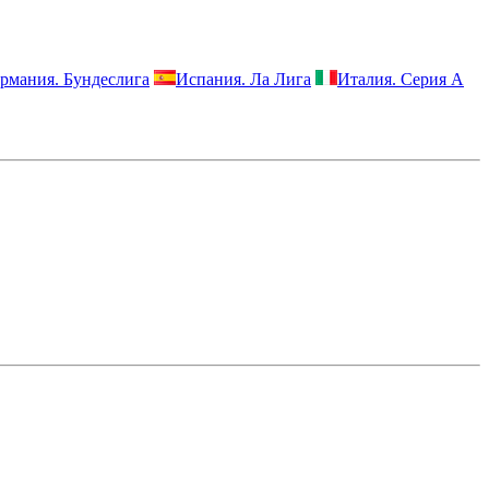
ермания. Бундеслига
Испания. Ла Лига
Италия. Серия А